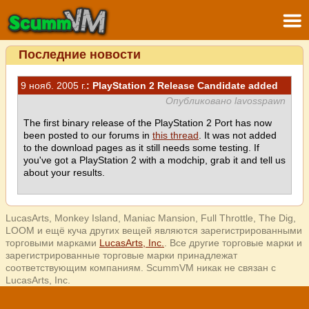
Последние новости
9 нояб. 2005 г.
: PlayStation 2 Release Candidate added
Опубликовано lavosspawn
The first binary release of the PlayStation 2 Port has now
been posted to our forums in
this thread
. It was not added
to the download pages as it still needs some testing. If
you've got a PlayStation 2 with a modchip, grab it and tell us
about your results.
LucasArts, Monkey Island, Maniac Mansion, Full Throttle, The Dig,
LOOM и ещё куча других вещей являются зарегистрированными
торговыми марками
LucasArts, Inc.
. Все другие торговые марки и
зарегистрированные торговые марки принадлежат
соответствующим компаниям. ScummVM никак не связан с
LucasArts, Inc.