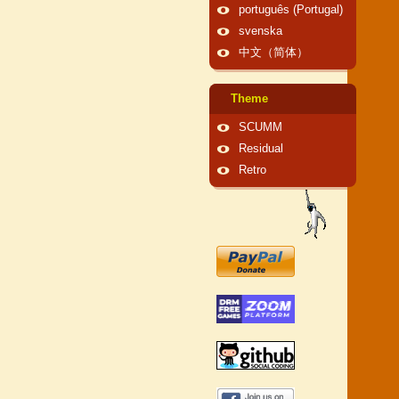
português (Portugal)
svenska
中文（简体）
Theme
SCUMM
Residual
Retro