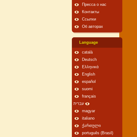
Пресса о нас
Контакты
Ссылки
Об авторах
Language
català
Deutsch
Ελληνικά
English
español
suomi
français
עברית
magyar
italiano
ქართული
português (Brasil)