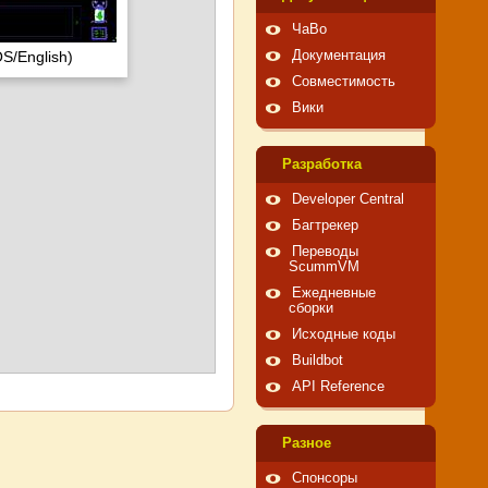
ЧаВо
S/English)
Документация
Совместимость
Вики
Pазработка
Developer Central
Багтрекер
Переводы
ScummVM
Ежедневные
сборки
Исходные коды
Buildbot
API Reference
Pазное
Спонсоры