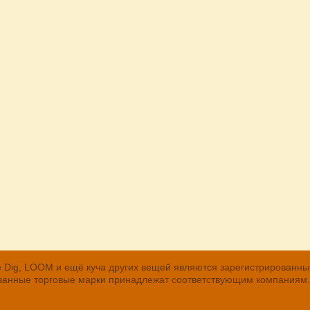
, The Dig, LOOM и ещё куча других вещей являются зарегистрирован
рованные торговые марки принадлежат соответствующим компаниям