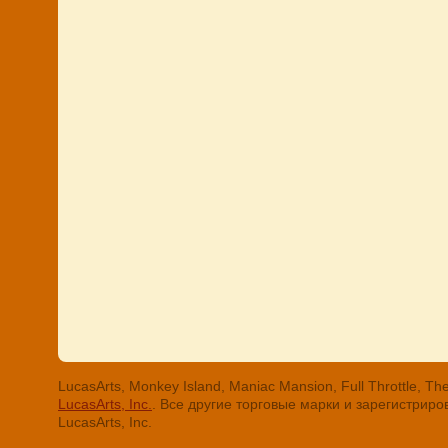
LucasArts, Monkey Island, Maniac Mansion, Full Throttle
LucasArts, Inc.
. Все другие торговые марки и зарегистри
LucasArts, Inc.