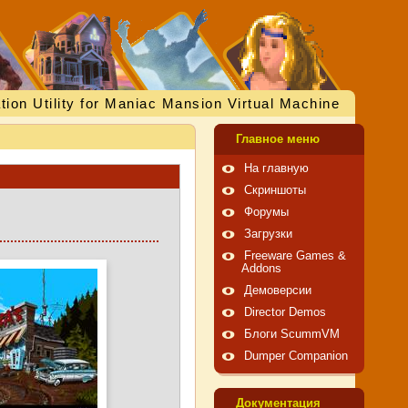
tion Utility for Maniac Mansion Virtual Machine
Главное меню
На главную
Скриншоты
Форумы
Загрузки
Freeware Games &
Addons
Демоверсии
Director Demos
Блоги ScummVM
Dumper Companion
Документация