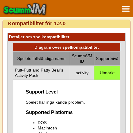
Kompatibilitet för 1.2.0
Detaljer om spelkompatibilitet
Diagram över spelkompatibilitet
ScummVM
Spelets fullständiga namn
Supportnivå
ID
Putt-Putt and Fatty Bear's
activity
Utmärkt
Activity Pack
Support Level
Spelet har inga kända problem.
Supported Platforms
DOS
Macintosh