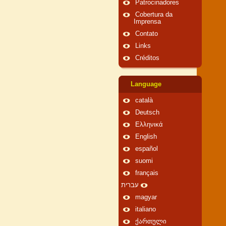
Patrocinadores
Cobertura da
Imprensa
Contato
Links
Créditos
Language
català
Deutsch
Ελληνικά
English
español
suomi
français
עברית
magyar
italiano
ქართული