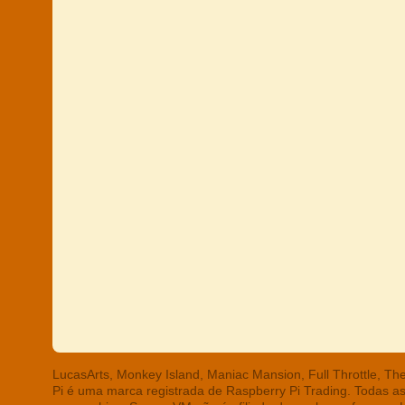
LucasArts, Monkey Island, Maniac Mansion, Full Throttle, T
Pi é uma marca registrada de Raspberry Pi Trading. Todas a