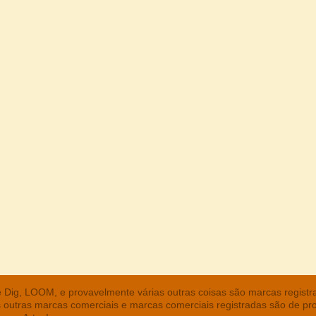
he Dig, LOOM, e provavelmente várias outras coisas são marcas regist
s outras marcas comerciais e marcas comerciais registradas são de pr