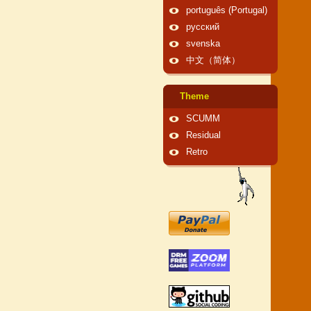
português (Portugal)
русский
svenska
中文（简体）
Theme
SCUMM
Residual
Retro