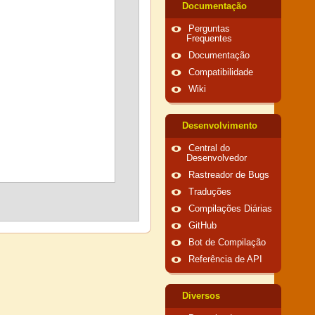
Documentação
Perguntas
Frequentes
Documentação
Compatibilidade
Wiki
Desenvolvimento
Central do
Desenvolvedor
Rastreador de Bugs
Traduções
Compilações Diárias
GitHub
Bot de Compilação
Referência de API
Diversos