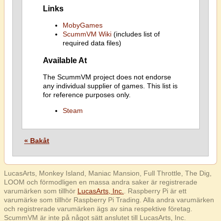
Links
MobyGames
ScummVM Wiki
(includes list of
required data files)
Available At
The ScummVM project does not endorse
any individual supplier of games. This list is
for reference purposes only.
Steam
« Bakåt
LucasArts, Monkey Island, Maniac Mansion, Full Throttle, The Dig,
LOOM och förmodligen en massa andra saker är registrerade
varumärken som tillhör
LucasArts, Inc.
. Raspberry Pi är ett
varumärke som tillhör Raspberry Pi Trading. Alla andra varumärken
och registrerade varumärken ägs av sina respektive företag.
ScummVM är inte på något sätt anslutet till LucasArts, Inc.