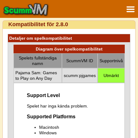
Kompatibilitet för 2.8.0
Detaljer om spelkompatibilitet
Diagram över spelkompatibilitet
Spelets fullständiga
ScummVM ID
Supportnivå
namn
Pajama Sam: Games
scumm:pjgames
Utmärkt
to Play on Any Day
Support Level
Spelet har inga kända problem.
Supported Platforms
Macintosh
Windows