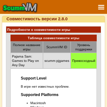
Совместимость версии 2.8.0
Подробности о совместимости игры
Таблица совместимости игры
Полное название
Уровень
ScummVM ID
игры
поддержки
Pajama Sam:
Games to Play on
scumm:pjgames
Превосходный
Any Day
Support Level
В игре нет известных проблем.
Supported Platforms
Macintosh