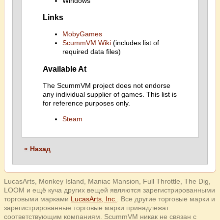
Windows
Links
MobyGames
ScummVM Wiki
(includes list of
required data files)
Available At
The ScummVM project does not endorse
any individual supplier of games. This list is
for reference purposes only.
Steam
« Назад
LucasArts, Monkey Island, Maniac Mansion, Full Throttle, The Dig,
LOOM и ещё куча других вещей являются зарегистрированными
торговыми марками
LucasArts, Inc.
. Все другие торговые марки и
зарегистрированные торговые марки принадлежат
соответствующим компаниям. ScummVM никак не связан с