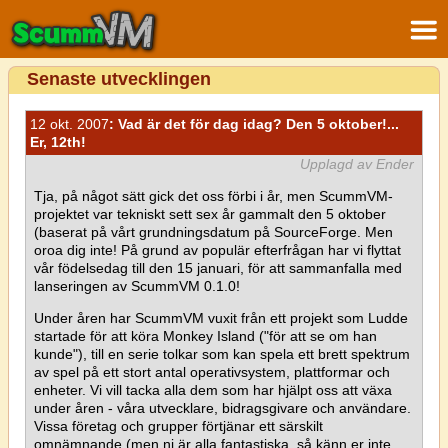
Senaste utvecklingen
12 okt. 2007
: Vad är det för dag idag? Den 5 oktober!...
Er, 12th!
Upplagd av Ender
Tja, på något sätt gick det oss förbi i år, men ScummVM-
projektet var tekniskt sett sex år gammalt den 5 oktober
(baserat på vårt grundningsdatum på SourceForge. Men
oroa dig inte! På grund av populär efterfrågan har vi flyttat
vår födelsedag till den 15 januari, för att sammanfalla med
lanseringen av ScummVM 0.1.0!
Under åren har ScummVM vuxit från ett projekt som Ludde
startade för att köra Monkey Island ("för att se om han
kunde"), till en serie tolkar som kan spela ett brett spektrum
av spel på ett stort antal operativsystem, plattformar och
enheter. Vi vill tacka alla dem som har hjälpt oss att växa
under åren - våra utvecklare, bidragsgivare och användare.
Vissa företag och grupper förtjänar ett särskilt
omnämnande (men ni är alla fantastiska, så känn er inte