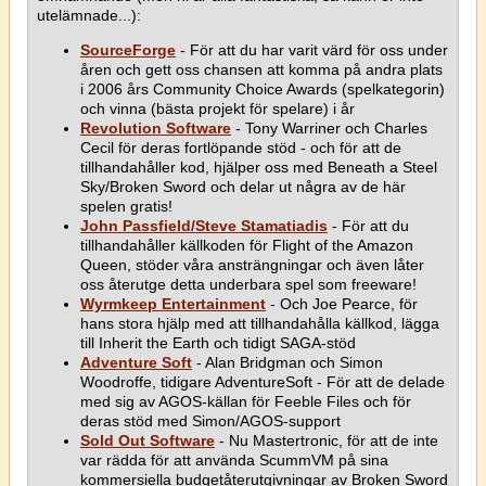
utelämnade...):
SourceForge
- För att du har varit värd för oss under
åren och gett oss chansen att komma på andra plats
i 2006 års Community Choice Awards (spelkategorin)
och vinna (bästa projekt för spelare) i år
Revolution Software
- Tony Warriner och Charles
Cecil för deras fortlöpande stöd - och för att de
tillhandahåller kod, hjälper oss med Beneath a Steel
Sky/Broken Sword och delar ut några av de här
spelen gratis!
John Passfield/Steve Stamatiadis
- För att du
tillhandahåller källkoden för Flight of the Amazon
Queen, stöder våra ansträngningar och även låter
oss återutge detta underbara spel som freeware!
Wyrmkeep Entertainment
- Och Joe Pearce, för
hans stora hjälp med att tillhandahålla källkod, lägga
till Inherit the Earth och tidigt SAGA-stöd
Adventure Soft
- Alan Bridgman och Simon
Woodroffe, tidigare AdventureSoft - För att de delade
med sig av AGOS-källan för Feeble Files och för
deras stöd med Simon/AGOS-support
Sold Out Software
- Nu Mastertronic, för att de inte
var rädda för att använda ScummVM på sina
kommersiella budgetåterutgivningar av Broken Sword