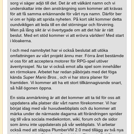
sorg vi säger adjö till det. Det är ett välkänt namn och vi
underskattar inte den ansträngning som kommer att krävas
för att få samma erkännande för vårt nya namn. Därför ber
vi om er hjälp att sprida nyheten. På kort sikt kommer detta
oundvikligen att leda till en del störningar och förvirring.
Men på lång sikt är vi övertygade om att det här är rätt
beslut. Med ert stöd kommer vi att erövra världen! Med start
i kloakerna.
I och med namnbytet har vi också beslutat att utöka
omfattningen av vårt projekt ännu mer. Förra året bestämde
vi oss för att acceptera motorer för RPG-spel utöver
äventyrsspel. Nu tar vi också emot alla spel som innehåller
en rörmokare. Arbetet har redan påbörjats med det föga
kända
Super Mario Bros.
, och vi har stora planer för
framtiden. Vi kommer att ha ett stort tillkännagivande snart,
så håll ögonen öppna.
En sista anmärkning är att det kommer att ta tid för oss att
uppdatera alla platser där vårt namn förekommer. Vi har
börjat idag med vår huvudwebbplats och du kommer att
märka under de närmaste dagarna att förändringen sprider
sig till våra sociala mediekonton, wiki, forum och de sidor
som ännu inte uppdaterats på vår webbplats. Vi arbetar
också med att släppa PlumberVM 2.0 med tillägg av två nya