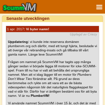
Senaste utvecklingen
1 apr. 2017
: Vi byter namn!
Upplagd av Criezy
Uppdatering:
vi kunde inte reservera domänen
plumbervm.org och därför, med ett tungt hjärta, beslutade vi
att överge vår rebranding-insats och gå tillbaka till vårt
gamla namn. Länge leve ScummVM!
Frågan om namnet på ScummVM har tagits upp många
gånger sedan vi började lägga till motorer för icke-SCUMM-
spel. Fram till nu har vi valt att behålla det ursprungliga
namnet. Men att vi idag lägger till en motor för
Plumbers
Don't Wear Ties
förändrar allt. På grund av dess
berömmelse och rykte om att vara ett av de bästa
videospelen någonsin blir det naturligtvis flaggskeppet för
vad vi står för. Därför har vi äntligen bestämt oss för att byta
namn. Vi är nu
PlumberVM
!
Vi använde namnet ScummVM i över 15 år, och det är med