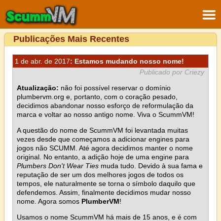
Publicações Mais Recentes
1 de abr. de 2017
: Estamos mudando nosso nome!
Publicado por Criezy
Atualização:
não foi possível reservar o domínio
plumbervm.org e, portanto, com o coração pesado,
decidimos abandonar nosso esforço de reformulação da
marca e voltar ao nosso antigo nome. Viva o ScummVM!
A questão do nome de ScummVM foi levantada muitas
vezes desde que começamos a adicionar engines para
jogos não SCUMM. Até agora decidimos manter o nome
original. No entanto, a adição hoje de uma engine para
Plumbers Don't Wear Ties
muda tudo. Devido à sua fama e
reputação de ser um dos melhores jogos de todos os
tempos, ele naturalmente se torna o símbolo daquilo que
defendemos. Assim, finalmente decidimos mudar nosso
nome. Agora somos
PlumberVM
!
Usamos o nome ScummVM há mais de 15 anos, e é com