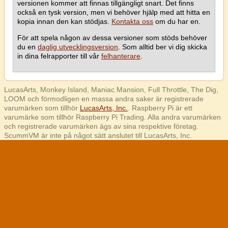
versionen kommer att finnas tillgängligt snart. Det finns
också en tysk version, men vi behöver hjälp med att hitta en
kopia innan den kan stödjas.
Kontakta oss
om du har en.
För att spela någon av dessa versioner som stöds behöver
du en
daglig utvecklingsversion
. Som alltid ber vi dig skicka
in dina felrapporter till vår
felhanterare
.
LucasArts, Monkey Island, Maniac Mansion, Full Throttle, The Dig,
LOOM och förmodligen en massa andra saker är registrerade
varumärken som tillhör
LucasArts, Inc.
. Raspberry Pi är ett
varumärke som tillhör Raspberry Pi Trading. Alla andra varumärken
och registrerade varumärken ägs av sina respektive företag.
ScummVM är inte på något sätt anslutet till LucasArts, Inc.