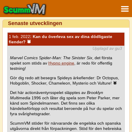
Senaste utvecklingen
1 feb. 2022
: Kan du överleva sex av dina dödligaste
fiender? 🕷
Upplagd av gu3
Marvel Comics Spider-Man: The Sinister Six
, det första
spelet som stöds av
Hypno engine
, är redo för offentlig
testning!
Gör dig redo att besegra Spideys ärkefiender: Dr Octopus,
Hobgoblin, Shocker, Chameleon, Mysterio och Vulture! 🕷
Det här actionäventyrsspelet släpptes av
Brooklyn
Multimedia
1996 och låter dig spela som Peter Parker, mer
känd som Spindelmannen. Det finns sex olika
händelseförlopp och resultat beroende på hur du spelar och
fyra svårighetsgrader.
ScummVM stöder för närvarande de engelska och spanska
utgåvorna direkt från förpackningen. Stöd för den hebreiska