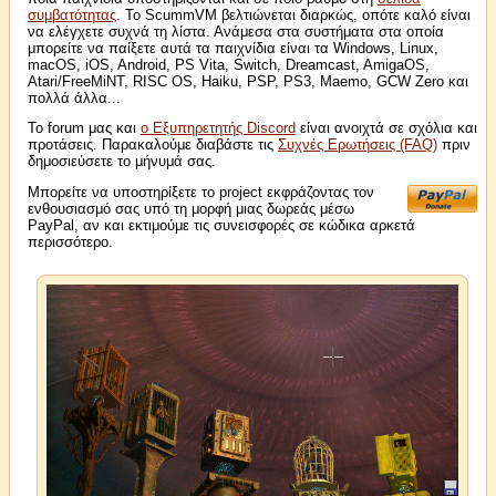
συμβατότητας
. Το ScummVM βελτιώνεται διαρκώς, οπότε καλό είναι
να ελέγχετε συχνά τη λίστα. Ανάμεσα στα συστήματα στα οποία
μπορείτε να παίξετε αυτά τα παιχνίδια είναι τα Windows, Linux,
macOS, iOS, Android, PS Vita, Switch, Dreamcast, AmigaOS,
Atari/FreeMiNT, RISC OS, Haiku, PSP, PS3, Maemo, GCW Zero και
πολλά άλλα...
Το forum μας και
ο Εξυπηρετητής Discord
είναι ανοιχτά σε σχόλια και
προτάσεις. Παρακαλούμε διαβάστε τις
Συχνές Ερωτήσεις (FAQ)
πριν
δημοσιεύσετε το μήνυμά σας.
Μπορείτε να υποστηρίξετε το project εκφράζοντας τον
ενθουσιασμό σας υπό τη μορφή μιας δωρεάς μέσω
PayPal, αν και εκτιμούμε τις συνεισφορές σε κώδικα αρκετά
περισσότερο.