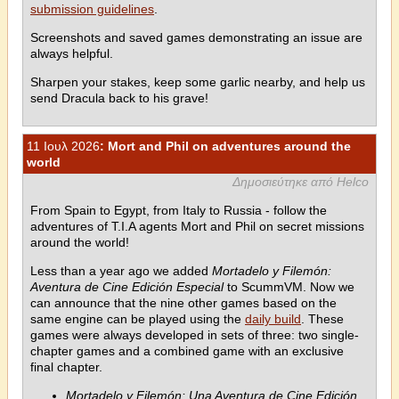
submission guidelines
.
Screenshots and saved games demonstrating an issue are
always helpful.
Sharpen your stakes, keep some garlic nearby, and help us
send Dracula back to his grave!
11 Ιουλ 2026
: Mort and Phil on adventures around the
world
Δημοσιεύτηκε από Helco
From Spain to Egypt, from Italy to Russia - follow the
adventures of T.I.A agents Mort and Phil on secret missions
around the world!
Less than a year ago we added
Mortadelo y Filemón:
Aventura de Cine Edición Especial
to ScummVM. Now we
can announce that the nine other games based on the
same engine can be played using the
daily build
. These
games were always developed in sets of three: two single-
chapter games and a combined game with an exclusive
final chapter.
Mortadelo y Filemón: Una Aventura de Cine Edición