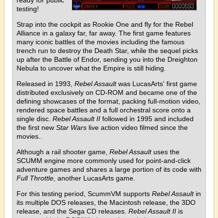
testing!
Strap into the cockpit as Rookie One and fly for the Rebel
Alliance in a galaxy far, far away. The first game features
many iconic battles of the movies including the famous
trench run to destroy the Death Star, while the sequel picks
up after the Battle of Endor, sending you into the Dreighton
Nebula to uncover what the Empire is still hiding.
Released in 1993,
Rebel Assault
was LucasArts' first game
distributed exclusively on CD-ROM and became one of the
defining showcases of the format, packing full-motion video,
rendered space battles and a full orchestral score onto a
single disc.
Rebel Assault II
followed in 1995 and included
the first new
Star Wars
live action video filmed since the
movies..
Although a rail shooter game,
Rebel Assault
uses the
SCUMM engine more commonly used for point-and-click
adventure games and shares a large portion of its code with
Full Throttle
, another LucasArts game.
For this testing period, ScummVM supports
Rebel Assault
in
its multiple DOS releases, the Macintosh release, the 3DO
release, and the Sega CD releases.
Rebel Assault II
is