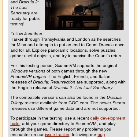
and
Dracula 2:
The Last
Sanctuary
are
ready for public
testing!
Follow Jonathan
Harker through Transylvania and London as he searches
for Mina and attempts to put an end to Count Dracula once
and for all. Explore panoramic locations, solve puzzles,
gather useful objects, and try to survive the Count’s return.
For this testing period, ScummVM supports the original
Windows versions
of both games through the new
PhoenixVR engine
. The English, French, and Italian
releases of
Dracula: Resurrection
are supported, along with
the English release of
Dracula 2: The Last Sanctuary
.
The compatible versions can also be found in the
Dracula
Trilogy
release available from GOG.com. The newer Steam
releases use different game data and are not supported.
To participate in the testing, use a recent
daily development
build
, add your game directory to ScummVM, and play
through the games. Please report any problems you
encounter on our
issue tracker
, following our
bug