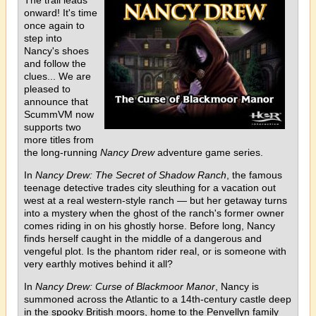
onward! It's time
once again to
step into
Nancy's shoes
and follow the
clues... We are
pleased to
announce that
ScummVM now
supports two
more titles from
the long-running
Nancy Drew
adventure game series.
In
Nancy Drew: The Secret of Shadow Ranch
, the famous
teenage detective trades city sleuthing for a vacation out
west at a real western-style ranch — but her getaway turns
into a mystery when the ghost of the ranch's former owner
comes riding in on his ghostly horse. Before long, Nancy
finds herself caught in the middle of a dangerous and
vengeful plot. Is the phantom rider real, or is someone with
very earthly motives behind it all?
In
Nancy Drew: Curse of Blackmoor Manor
, Nancy is
summoned across the Atlantic to a 14th-century castle deep
in the spooky British moors, home to the Penvellyn family