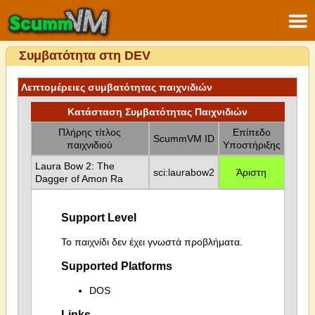
Συμβατότητα στη DEV
Λεπτομέρειες συμβατότητας παιχνιδιών
Κατάσταση Συμβατότητας Παιχνιδιών
Πλήρης τίτλος
Επίπεδο
ScummVM ID
παιχνιδιού
Υποστήριξης
Laura Bow 2: The
sci:laurabow2
Άριστη
Dagger of Amon Ra
Support Level
Το παιχνίδι δεν έχει γνωστά προβλήματα.
Supported Platforms
DOS
Links