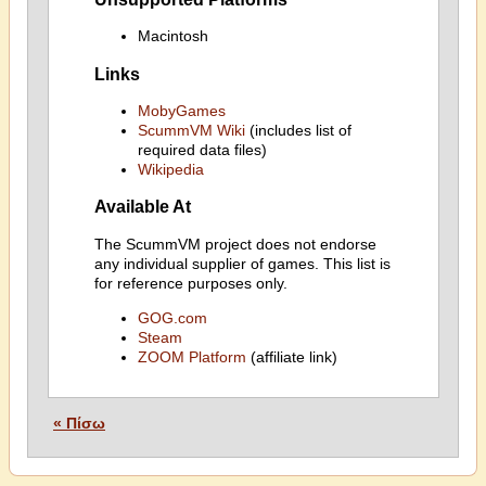
Macintosh
Links
MobyGames
ScummVM Wiki
(includes list of
required data files)
Wikipedia
Available At
The ScummVM project does not endorse
any individual supplier of games. This list is
for reference purposes only.
GOG.com
Steam
ZOOM Platform
(affiliate link)
« Πίσω