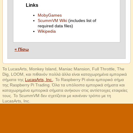
Links
MobyGames
ScummVM Wiki
(includes list of
required data files)
Wikipedia
« Πίσω
Τα LucasArts, Monkey Island, Maniac Mansion, Full Throttle, The
Dig, LOOM, και πιθανόν πολλά άλλα είναι καταχωρημένα εμπορικά
σήματα της
LucasArts, Inc.
. Το Raspberry Pi είναι εμπορικό σήμα
της Raspberry Pi Trading. Όλα τα υπόλοιπα εμπορικά σήματα και
καταχωρημένα εμπορικά σήματα ανήκουν στις αντίστοιχες εταιρείες
τους. Το ScummVM δεν σχετίζεται με κανέναν τρόπο με τη
LucasArts, Inc.