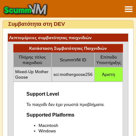
Συμβατότητα στη DEV
Λεπτομέρειες συμβατότητας παιχνιδιών
Κατάσταση Συμβατότητας Παιχνιδιών
Πλήρης τίτλος
Επίπεδο
ScummVM ID
παιχνιδιού
Υποστήριξης
Mixed-Up Mother
sci:mothergoose256
Άριστη
Goose
Support Level
Το παιχνίδι δεν έχει γνωστά προβλήματα.
Supported Platforms
Macintosh
Windows