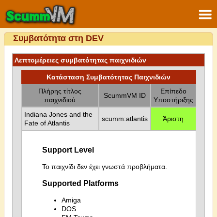
Συμβατότητα στη DEV
Λεπτομέρειες συμβατότητας παιχνιδιών
Κατάσταση Συμβατότητας Παιχνιδιών
Πλήρης τίτλος
Επίπεδο
ScummVM ID
παιχνιδιού
Υποστήριξης
Indiana Jones and the
scumm:atlantis
Άριστη
Fate of Atlantis
Support Level
Το παιχνίδι δεν έχει γνωστά προβλήματα.
Supported Platforms
Amiga
DOS