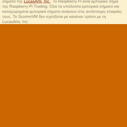
σήματα της
LucasArts, Inc.
. Το Raspberry Pi είναι εμπορικό σήμα
της Raspberry Pi Trading. Όλα τα υπόλοιπα εμπορικά σήματα και
καταχωρημένα εμπορικά σήματα ανήκουν στις αντίστοιχες εταιρείες
τους. Το ScummVM δεν σχετίζεται με κανέναν τρόπο με τη
LucasArts, Inc.