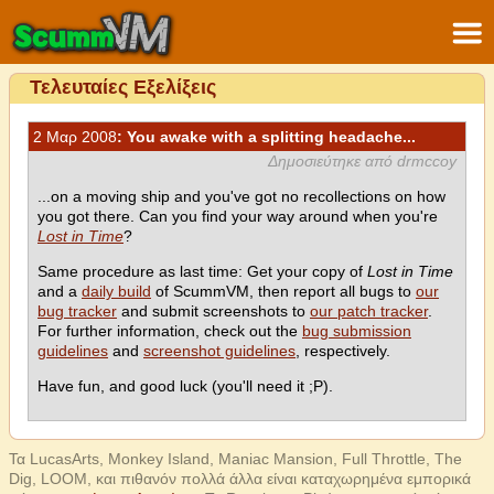
Τελευταίες Εξελίξεις
2 Μαρ 2008
: You awake with a splitting headache...
Δημοσιεύτηκε από drmccoy
...on a moving ship and you've got no recollections on how
you got there. Can you find your way around when you're
Lost in Time
?
Same procedure as last time: Get your copy of
Lost in Time
and a
daily build
of ScummVM, then report all bugs to
our
bug tracker
and submit screenshots to
our patch tracker
.
For further information, check out the
bug submission
guidelines
and
screenshot guidelines
, respectively.
Have fun, and good luck (you'll need it ;P).
Τα LucasArts, Monkey Island, Maniac Mansion, Full Throttle, The
Dig, LOOM, και πιθανόν πολλά άλλα είναι καταχωρημένα εμπορικά