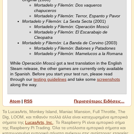
Mortadelo y Filemón: Dos vaqueros
chapuceros
Mortadelo y Filemón: Terror, Espanto y Pavor
Mortadelo y Filemón: La Sexta Secta
(2001)
Mortadelo y Filemón: Operación Moscú
Mortadelo y Filemón: El Escarabajo de
Cleopatra
Mortadelo y Filemón: La Banda de Corvino
(2003)
Mortadelo y Filemón: Balones y Patadones
Mortadelo y Filemón: Mamelucos a la Romana
While
Operación Moscú
got a text translation in the English
Steam release, the other games are currently only available
in Spanish. Before you start your test run, please read
through our
testing guidelines
and take some
screenshots
along the way.
Atom
|
RSS
Περισσότερες Ειδήσεις...
Τα LucasArts, Monkey Island, Maniac Mansion, Full Throttle, The
Dig, LOOM, και πιθανόν πολλά άλλα είναι καταχωρημένα εμπορικά
σήματα της
LucasArts, Inc.
. Το Raspberry Pi είναι εμπορικό σήμα
της Raspberry Pi Trading. Όλα τα υπόλοιπα εμπορικά σήματα και
καταχωρημένα εμπορικά σήματα ανήκουν στις αντίστοιχες εταιρείες