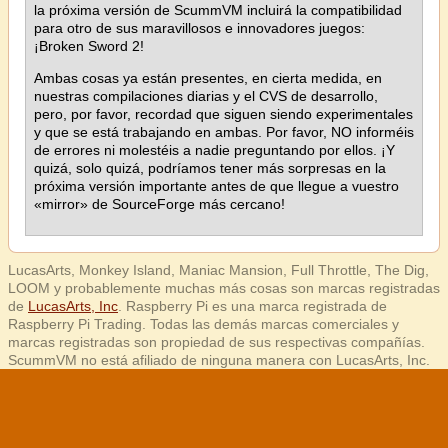
la próxima versión de ScummVM incluirá la compatibilidad
para otro de sus maravillosos e innovadores juegos:
¡Broken Sword 2!
Ambas cosas ya están presentes, en cierta medida, en
nuestras compilaciones diarias y el CVS de desarrollo,
pero, por favor, recordad que siguen siendo experimentales
y que se está trabajando en ambas. Por favor, NO informéis
de errores ni molestéis a nadie preguntando por ellos. ¡Y
quizá, solo quizá, podríamos tener más sorpresas en la
próxima versión importante antes de que llegue a vuestro
«mirror» de SourceForge más cercano!
LucasArts, Monkey Island, Maniac Mansion, Full Throttle, The Dig,
LOOM y probablemente muchas más cosas son marcas registradas
de
LucasArts, Inc
. Raspberry Pi es una marca registrada de
Raspberry Pi Trading. Todas las demás marcas comerciales y
marcas registradas son propiedad de sus respectivas compañías.
ScummVM no está afiliado de ninguna manera con LucasArts, Inc.