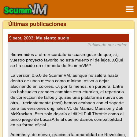
Últimas publicaciones
9 sept. 2003
: Me siento sucio
Publicado por ender
Bienvenidos a otro recordatorio cuasiregular de que, sí,
vuestro proyecto favorito no está muerto ni de lejos. ¿Qué
se ha cocido en el mundo de ScummVM?
La versión 0.6.0 de ScummVM, aunque no saldrá hasta
dentro de unos meses como mínimo, os va a dejar
alucinando en colores. O, por lo menos, en púrpura. Entre
los habituales grandes cambios estructurales, el repertorio
de corrección de fallos y quizás una plataforma nueva que
otra... recientemente (casi) hemos acabado con el soporte
para las versiones originales V1 de Maniac Mansion y Zak
McKracken. Esto solo dejaría al difícil Full Throttle como el
único juego de LucasArts al que no damos compatibilidad
en su forma oficial.
Además y, de nuevo, gracias a la amabilidad de Revolution,