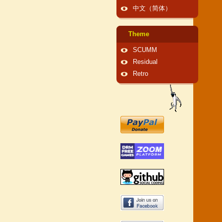
中文（简体）
Theme
SCUMM
Residual
Retro