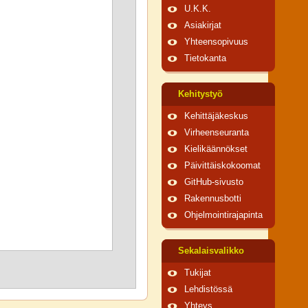
U.K.K.
Asiakirjat
Yhteensopivuus
Tietokanta
Kehitystyö
Kehittäjäkeskus
Virheenseuranta
Kielikäännökset
Päivittäiskokoomat
GitHub-sivusto
Rakennusbotti
Ohjelmointirajapinta
Sekalaisvalikko
Tukijat
Lehdistössä
Yhteys