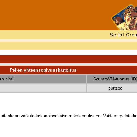
Script Crea
Pelien yhteensopivuuskartoitus
nen nimi
ScummVM-tunnus (ID
puttzoo
ät kuitenkaan vaikuta kokonaisvaltaiseen kokemukseen. Voidaan pelata