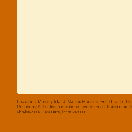
LucasArts, Monkey Island, Maniac Mansion, Full Throttle, The
Raspberry Pi Tradingin omistama tavaramerkki. Kaikki muut tav
yhteistyössä LucasArts, Inc:n kanssa.