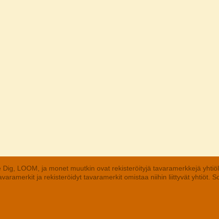
 Dig, LOOM, ja monet muutkin ovat rekisteröityjä tavaramerkkejä yhtiö
aramerkit ja rekisteröidyt tavaramerkit omistaa niihin liittyvät yhtiöt