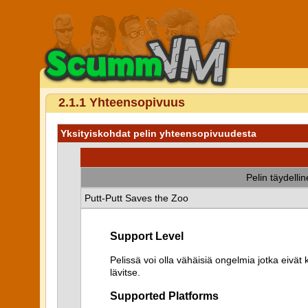
2.1.1 Yhteensopivuus
Yksityiskohdat pelin yhteensopivuudesta
Pelin täydelli
Putt-Putt Saves the Zoo
Support Level
Pelissä voi olla vähäisiä ongelmia jotka eiv
lävitse.
Supported Platforms