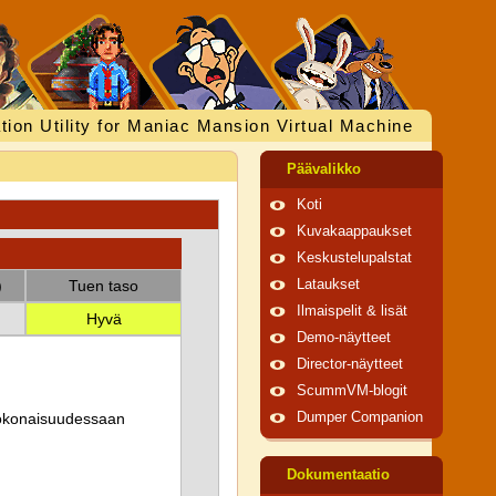
tion Utility for Maniac Mansion Virtual Machine
Päävalikko
Koti
Kuvakaappaukset
Keskustelupalstat
)
Tuen taso
Lataukset
Ilmaispelit & lisät
Hyvä
Demo-näytteet
Director-näytteet
ScummVM-blogit
 kokonaisuudessaan
Dumper Companion
Dokumentaatio