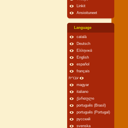
Linkit
Ansioituneet
Language
català
Deutsch
Ελληνικά
English
español
français
עברית
magyar
italiano
ქართული
português (Brasil)
português (Portugal)
русский
svenska