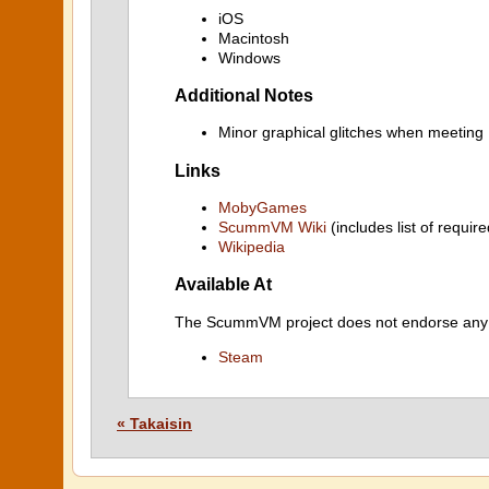
iOS
Macintosh
Windows
Additional Notes
Minor graphical glitches when meeting
Links
MobyGames
ScummVM Wiki
(includes list of require
Wikipedia
Available At
The ScummVM project does not endorse any ind
Steam
« Takaisin