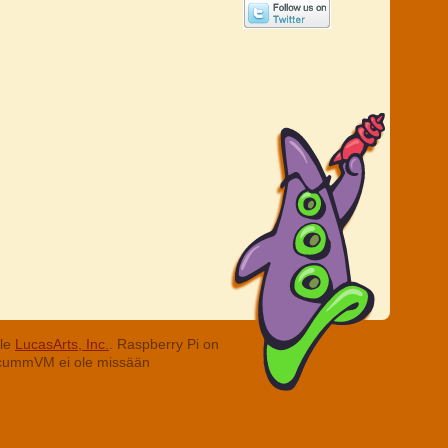
lle
LucasArts, Inc.
. Raspberry Pi on
. ScummVM ei ole missään