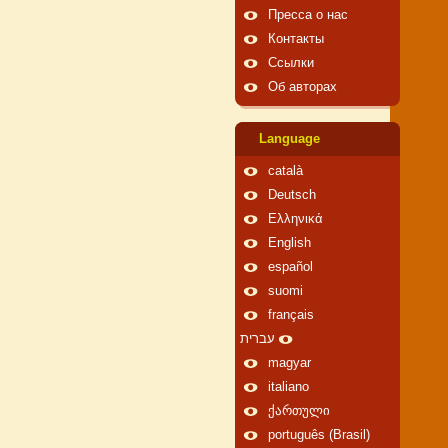
Пресса о нас
Контакты
Ссылки
Об авторах
Language
català
Deutsch
Ελληνικά
English
español
suomi
français
עברית
magyar
italiano
ქართული
português (Brasil)