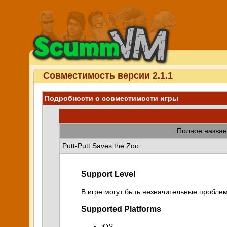
Совместимость версии 2.1.1
Подробности о совместимости игры
Полное назван
Putt-Putt Saves the Zoo
Support Level
В игре могут быть незначительные проблем
Supported Platforms
iOS