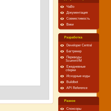
ЧаВо
Документация
Совместимость
Вики
Pазработка
Developer Central
Багтрекер
Переводы
ScummVM
Ежедневные
сборки
Исходные коды
Buildbot
API Reference
Pазное
Спонсоры