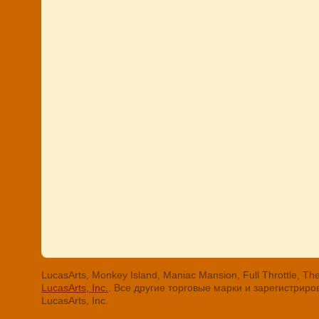
LucasArts, Monkey Island, Maniac Mansion, Full Throttle
LucasArts, Inc.
. Все другие торговые марки и зарегистри
LucasArts, Inc.