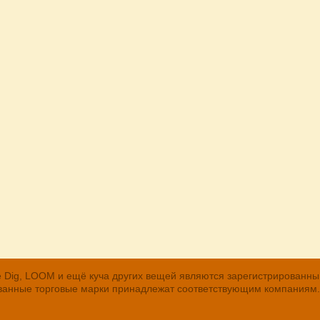
, The Dig, LOOM и ещё куча других вещей являются зарегистрирован
рованные торговые марки принадлежат соответствующим компаниям