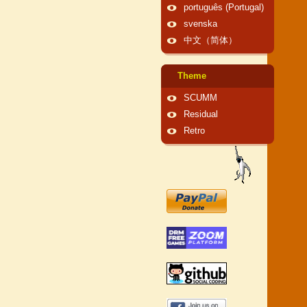
português (Portugal)
svenska
中文（简体）
Theme
SCUMM
Residual
Retro