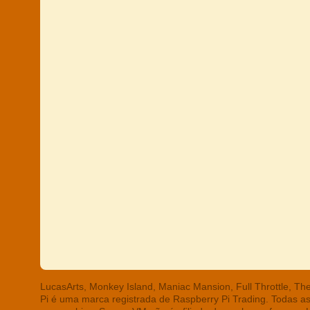
LucasArts, Monkey Island, Maniac Mansion, Full Throttle, T
Pi é uma marca registrada de Raspberry Pi Trading. Todas a