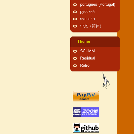
português (Portugal)
русский
svenska
中文（简体）
Theme
SCUMM
Residual
Retro