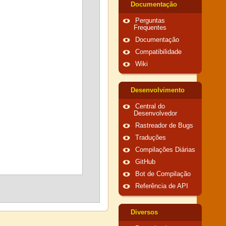
Documentação
Perguntas
Frequentes
Documentação
Compatibilidade
Wiki
Desenvolvimento
Central do
Desenvolvedor
Rastreador de Bugs
Traduções
Compilações Diárias
GitHub
Bot de Compilação
Referência de API
Diversos