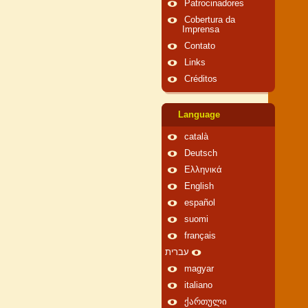
Patrocinadores
Cobertura da
Imprensa
Contato
Links
Créditos
Language
català
Deutsch
Ελληνικά
English
español
suomi
français
עברית
magyar
italiano
ქართული