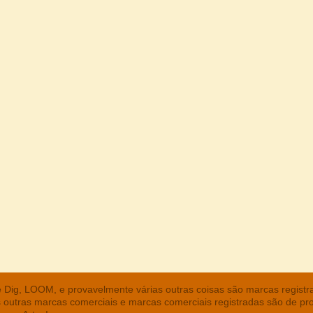
he Dig, LOOM, e provavelmente várias outras coisas são marcas regist
s outras marcas comerciais e marcas comerciais registradas são de pr