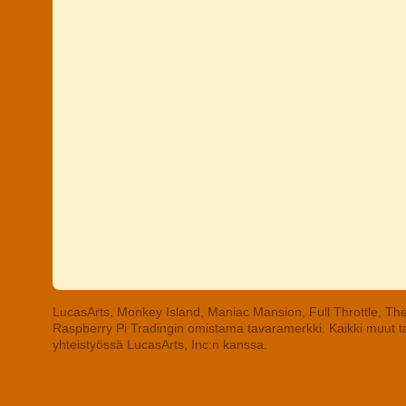
LucasArts, Monkey Island, Maniac Mansion, Full Throttle, The
Raspberry Pi Tradingin omistama tavaramerkki. Kaikki muut tav
yhteistyössä LucasArts, Inc:n kanssa.