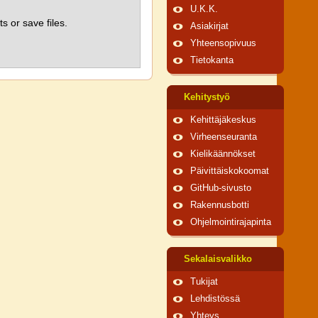
U.K.K.
s or save files.
Asiakirjat
Yhteensopivuus
Tietokanta
Kehitystyö
Kehittäjäkeskus
Virheenseuranta
Kielikäännökset
Päivittäiskokoomat
GitHub-sivusto
Rakennusbotti
Ohjelmointirajapinta
Sekalaisvalikko
Tukijat
Lehdistössä
Yhteys