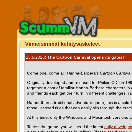
Viimeisimmät kehitysaskeleet
13.6.2026
: The Cartoon Carnival opens its gates!
Come one, come all!
Hanna-Barbera's Cartoon Carnival
Originally developed and released for Philips CD-i in
together a cast of familiar Hanna-Barbera characters in
and friends each get their turn in different challenges,
Rather than a traditional adventure game, this is a colorf
those licensed titles that can easily slip through the cr
At this time, only the Windows and Macintosh versions ar
To test the game, you will need the latest
daily developm