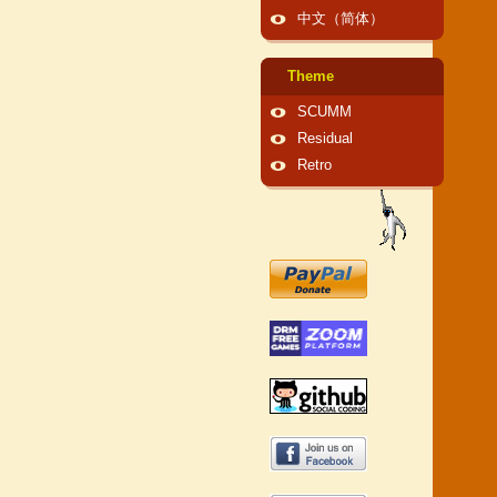
中文（简体）
Theme
SCUMM
Residual
Retro