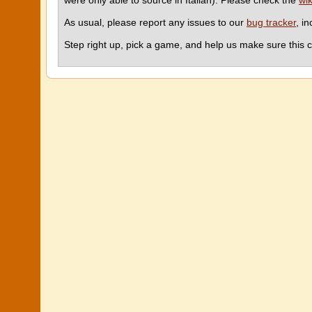
were only able to source in Italian). Please check the
wi
As usual, please report any issues to our
bug tracker
, i
Step right up, pick a game, and help us make sure this c