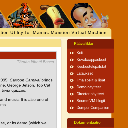
tion Utility for Maniac Mansion Virtual Machine
Päävalikko
Koti
Kuvakaappaukset
Tämän lähetti Bosca
Keskustelupalstat
Lataukset
 1995,
Cartoon Carnival
brings
Ilmaispelit & lisät
tone, George Jetson, Top Cat
Demo-näytteet
trivia quizzes.
Director-näytteet
and music. It is also one of
ScummVM-blogit
ems.
Dumper Companion
ase, or its demo (which we
Dokumentaatio