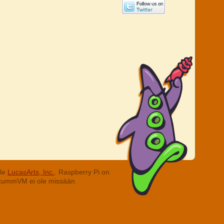
lle
LucasArts, Inc.
. Raspberry Pi on
. ScummVM ei ole missään