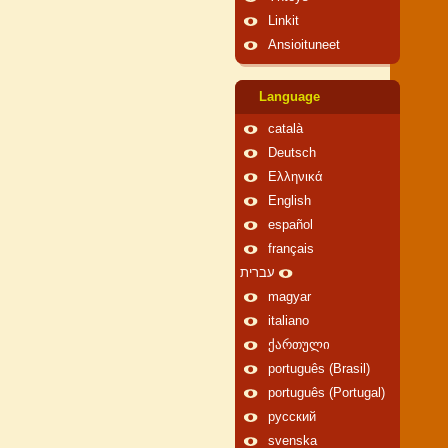
Linkit
Ansioituneet
Language
català
Deutsch
Ελληνικά
English
español
français
עברית
magyar
italiano
ქართული
português (Brasil)
português (Portugal)
русский
svenska