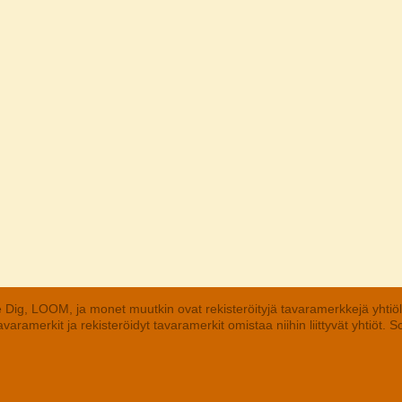
 Dig, LOOM, ja monet muutkin ovat rekisteröityjä tavaramerkkejä yhtiö
aramerkit ja rekisteröidyt tavaramerkit omistaa niihin liittyvät yhtiöt