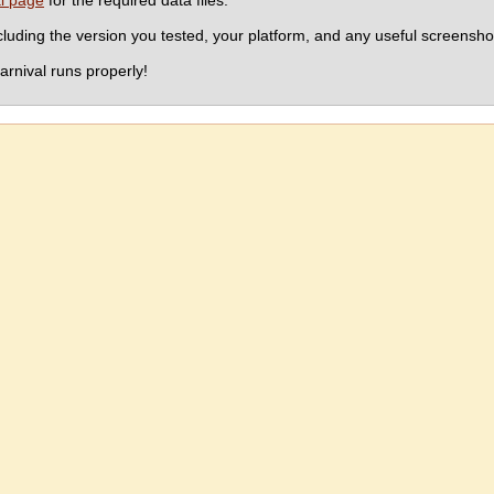
ki page
for the required data files.
ncluding the version you tested, your platform, and any useful screenshot
arnival runs properly!