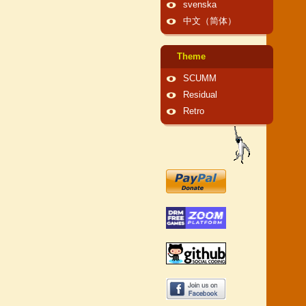
svenska
中文（简体）
Theme
SCUMM
Residual
Retro