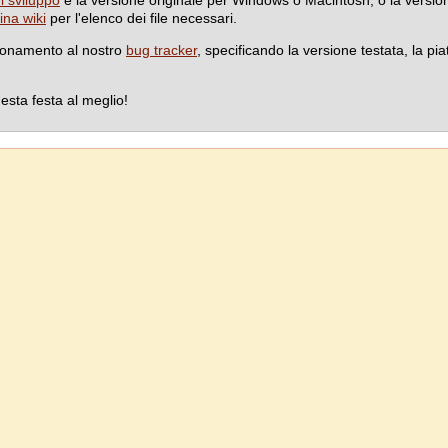
di sviluppo
e la versione originale per Windows o Macintosh, o la version
ina wiki
per l'elenco dei file necessari.
ionamento al nostro
bug tracker
, specificando la versione testata, la p
uesta festa al meglio!