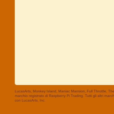
LucasArts, Monkey Island, Maniac Mansion, Full Throttle, The
marchio registrato di Raspberry Pi Trading. Tutti gli altri mar
con LucasArts, Inc.