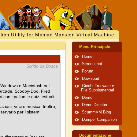
tion Utility for Maniac Mansion Virtual Machine
Menu Principale
Home
Screenshot
Scritto da Bosca
Forum
Download
su Windows e Macintosh nel
Giochi Freeware e
File Supplementari
e arcade. Scooby-Doo, Fred
con i palloni e quiz testuali.
Demo
Demo Director
azioni, voci e musica. Inoltre,
servarlo per i sistemi
ScummVM Blog
Dumper Companion
Documentazione