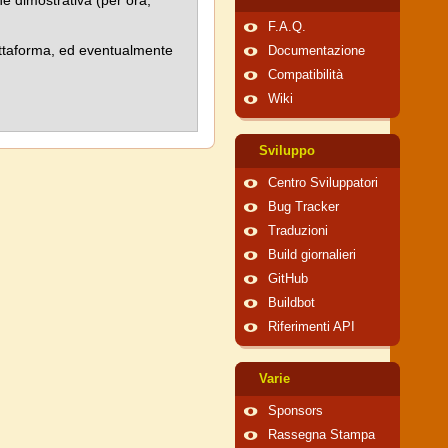
e dimostrativa (per ora,
F.A.Q.
iattaforma, ed eventualmente
Documentazione
Compatibilità
Wiki
Sviluppo
Centro Sviluppatori
Bug Tracker
Traduzioni
Build giornalieri
GitHub
Buildbot
Riferimenti API
Varie
Sponsors
Rassegna Stampa