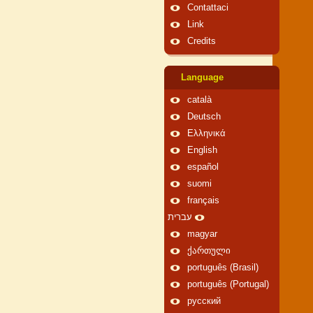
Contattaci
Link
Credits
Language
català
Deutsch
Ελληνικά
English
español
suomi
français
עברית
magyar
ქართული
português (Brasil)
português (Portugal)
русский