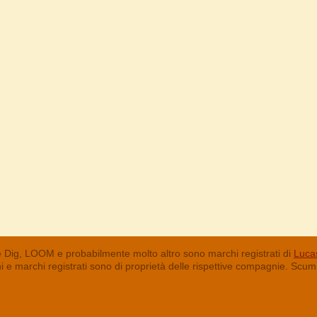
 Dig, LOOM e probabilmente molto altro sono marchi registrati di
Lucas
chi e marchi registrati sono di proprietà delle rispettive compagnie. Sc