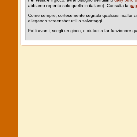
Per testare il gioco, avrai bisogno dell'ultimo
daily build 
abbiamo reperito solo quella in italiano). Consulta la
pag
Come sempre, cortesemente segnala qualsiasi malfunz
allegando screenshot utili o salvataggi.
Fatti avanti, scegli un gioco, e aiutaci a far funzionare q