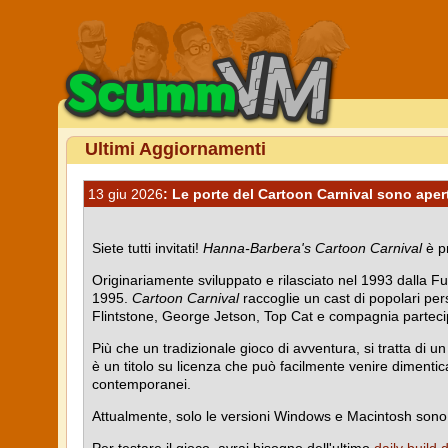
Ultimi Aggiornamenti
13 giu 2026
: Le porte del Cartoon Carnival sono aper
Siete tutti invitati!
Hanna-Barbera's Cartoon Carnival
è p
Originariamente sviluppato e rilasciato nel 1993 dalla 
1995.
Cartoon Carnival
raccoglie un cast di popolari per
Flintstone, George Jetson, Top Cat e compagnia partecipano
Più che un tradizionale gioco di avventura, si tratta di u
è un titolo su licenza che può facilmente venire dimentica
contemporanei.
Attualmente, solo le versioni Windows e Macintosh sono 