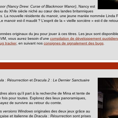
moor (Nancy Drew: Curse of Blackmoor Manor)
, Nancy est
au du XIVe siècle niché au cœur des landes britanniques
ècles. La nouvelle résidente du manoir, une jeune mariée nommée Linda 
Le manoir est-il maudit ? L’esprit de la « vieille sorcière » est-il de retou
ées originaux du jeu pour jouer à ces titres. Les jeux sont disponibles
mVM, vous aurez besoin d'une
compilation de développement quotidie
ug tracker
, en suivant nos
consignes de signalement des bugs
.
la : Résurrection
et
Dracula 2 : Le Dernier Sanctuaire
res alors qu'il part à la recherche de Mina et tente de
fois pour toutes. Explorez des lieux panoramiques,
sayez de survivre au retour du comte.
es
versions Windows
originales des deux jeux grâce au
nçaise et italienne de
Dracula : Résurrection
sont prises