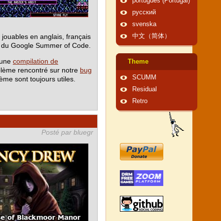
português (Portugal)
русский
svenska
ouables en anglais, français
中文（简体）
re du Google Summer of Code.
z une
compilation de
Theme
oblème rencontré sur notre
bug
SCUMM
ème sont toujours utiles.
Residual
Retro
Posté par bluegr