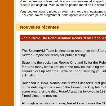
Vous pouvez nous faire part de vos commentaires et suggestion
Discord
(en anglais). Mais avant de poster, merci de lire notre
Vous pouvez aider le projet en exprimant votre enthousiasme s
Et si vous savez programmer, nous apprécions encore plus les
Nouvelles récentes
3 août 2026
: The Rebel Alliance Needs YOU! Rebel Ass
The ScummVM Team is pleased to announce that
Star 
Hidden Empire
are ready for public testing!
Strap into the cockpit as Rookie One and fly for the Rebel
features many iconic battles of the movies including the
sequel picks up after the Battle of Endor, sending you i
still hiding.
Released in 1993,
Rebel Assault
was LucasArts' first g
of the defining showcases of the format, packing full-mot
score onto a single disc.
Rebel Assault II
followed in 199
filmed since the movies..
Although a rail shooter game,
Rebel Assault
uses the SC