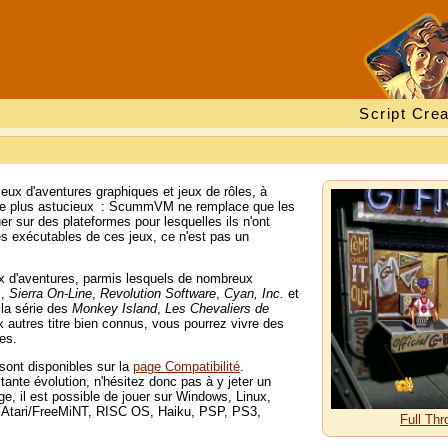
Script Crea
eux d'aventures graphiques et jeux de rôles, à
. Le plus astucieux : ScummVM ne remplace que les
er sur des plateformes pour lesquelles ils n'ont
 exécutables de ces jeux, ce n'est pas un
 d'aventures, parmis lesquels de nombreux
s
,
Sierra On-Line
,
Revolution Software
,
Cyan, Inc.
et
 la série des
Monkey Island
,
Les Chevaliers de
autres titre bien connus, vous pourrez vivre des
es.
sont disponibles sur la
page Compatibilité
.
nte évolution, n'hésitez donc pas à y jeter un
e, il est possible de jouer sur Windows, Linux,
 Atari/FreeMiNT, RISC OS, Haiku, PSP, PS3,
Full Thr