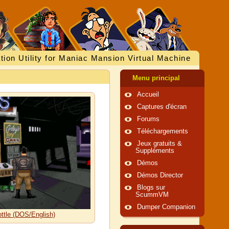
tion Utility for Maniac Mansion Virtual Machine
Menu principal
Accueil
Captures d'écran
Forums
Téléchargements
Jeux gratuits &
Suppléments
Démos
Démos Director
Blogs sur
ScummVM
Dumper Companion
ottle (DOS/English)