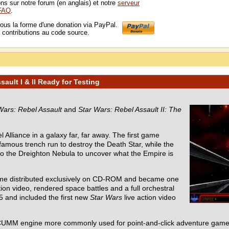
s sur notre forum (en anglais) et notre
serveur
FAQ
.
ous la forme d'une donation via PayPal.
 contributions au code source.
ault I & II Ready for Testing
Wars: Rebel Assault
and
Star Wars: Rebel Assault II: The
 Alliance in a galaxy far, far away. The first game
 famous trench run to destroy the Death Star, while the
nto the Dreighton Nebula to uncover what the Empire is
ame distributed exclusively on CD-ROM and became one
ion video, rendered space battles and a full orchestral
5 and included the first new
Star Wars
live action video
UMM engine more commonly used for point-and-click adventure games