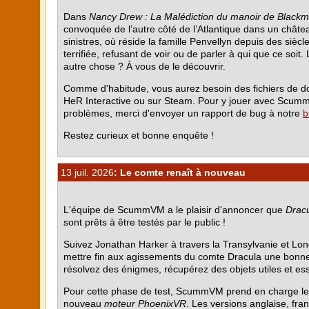
Dans
Nancy Drew : La Malédiction du manoir de Black
convoquée de l’autre côté de l’Atlantique dans un châte
sinistres, où réside la famille Penvellyn depuis des si
terrifiée, refusant de voir ou de parler à qui que ce soit. 
autre chose ? À vous de le découvrir.
Comme d'habitude, vous aurez besoin des fichiers de donn
HeR Interactive ou sur Steam. Pour y jouer avec Scum
problèmes, merci d'envoyer un rapport de bug à notre
b
Restez curieux et bonne enquête !
13 juil. 2026
: Le comte renaît à nouveau
L'équipe de ScummVM a le plaisir d'annoncer que
Dracu
sont prêts à être testés par le public !
Suivez Jonathan Harker à travers la Transylvanie et Lond
mettre fin aux agissements du comte Dracula une bonne 
résolvez des énigmes, récupérez des objets utiles et es
Pour cette phase de test, ScummVM prend en charge l
nouveau
moteur PhoenixVR
. Les versions anglaise, fra