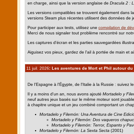
en charge, ainsi que la version anglaise de
Dracula 2 : 
Les versions compatibles se trouvent également dans l
versions Steam plus récentes utilisent des données de je
Pour participer aux tests, utilisez une
compilation de dé
Merci de nous signaler tout problème rencontré sur not
Les captures d'écran et les parties sauvegardées illustra
Aiguisez vos pieux, gardez de l'ail à portée de main et
11 juil. 2026
: Les aventures de Mort et Phil autour d
De l'Espagne à l'Égypte, de l'Italie à la Russie : suivez
Il y a moins d'un an, nous avons ajouté
Mortadelo y File
neuf autres jeux basés sur le même moteur sont jouable
à chapitre unique et un jeu combiné comportant un chapit
Mortadelo y Filemón: Una Aventura de Cine Edició
Mortadelo y Filemón: Dos vaqueros chapu
Mortadelo y Filemón: Terror, Espanto y Pav
Mortadelo y Filemón: La Sexta Secta
(2001)