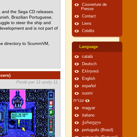
Couverture de
Presse
e, and the Sega CD releases.
Contact
nish, Brazilian Portuguese,
ggle to steer the ship and
Liens
 development and is not part of
Crédits
me directory to ScummVM,
Language
català
Deutsch
Ελληνικά
ucers)
English
Posté par 11-andy-11
español
suomi
עברית
magyar
italiano
ქართული
português (Brasil)