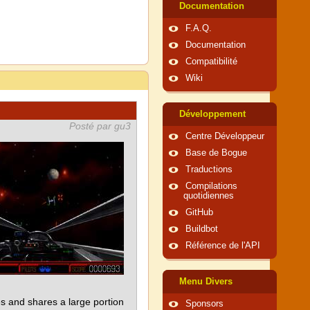
Documentation
F.A.Q.
Documentation
Compatibilité
Wiki
Développement
Posté par gu3
Centre Développeur
Base de Bogue
Traductions
Compilations
quotidiennes
GitHub
Buildbot
Référence de l'API
Menu Divers
 and shares a large portion
Sponsors