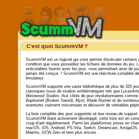
C'est quoi ScummVM ?
ScummVM est un logiciel qui vous permet d'exécuter certains j
condition que vous possédiez les fichiers de données du jeu
exécutables fournis avec les jeux, vous permettant ainsi de jou
jamais été conçus ! ScummVM est une réécriture complète des
émulateur.
ScummVM supporte une vaste bibliothèque de plus de 325 jeux
classiques issus de studios emblématiques tels que
LucasArt
Westwood Studios
. Aux côtés de jeux révolutionnaires comme
Baphomet (Broken Sword)
,
Myst
,
Blade Runner
et de nombreux 
aventures vraiment méconnues et découvrir de véritables pépit
La liste complète des jeux supportés et leur niveau de support 
ScummVM étant activement développé, cette liste est en consta
coup d’œil régulièrement. Parmi les plateformes prises en charg
macOS, iOS, Android, PS Vita, Switch, Dreamcast, AmigaOS,
Maemo, GCW Zero et bien plus encore...