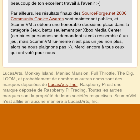
beaucoup de ton excellent travail à l'avenir :-)
Par ailleurs, les résultats finaux des
SourceForge.net
2006
Community Choice Awards
sont maintenant publics, et
ScummVM a obtenu une honorable deuxième place dans la
catégorie Jeux, battu seulement par Xbox Media Center
(certaines personnes se demandent si cela ressemble à un
jeu, mais ScummVM lui-même n'est pas un jeu non plus,
alors ne nous plaignons pas :-). Merci encore à tous ceux
qui ont voté pour nous.
LucasArts, Monkey Island, Maniac Mansion, Full Throttle, The Dig,
LOOM, et probablement de nombreux autres noms sont des
marques déposées de
LucasArts, Inc.
. Raspberry Pi est une
marque déposée de Raspberry Pi Trading. Toutes les autres
marques sont la propriété de leurs sociétés respectives. ScummVM
n'est affilié en aucune manière à LucastArts, Inc.