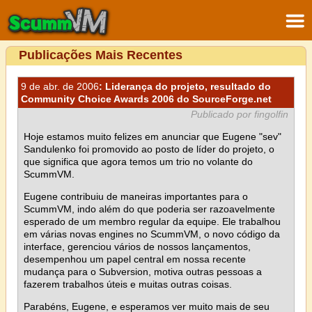
Publicações Mais Recentes
9 de abr. de 2006
: Liderança do projeto, resultado do
Community Choice Awards 2006 do SourceForge.net
Publicado por fingolfin
Hoje estamos muito felizes em anunciar que Eugene "sev"
Sandulenko foi promovido ao posto de líder do projeto, o
que significa que agora temos um trio no volante do
ScummVM.
Eugene contribuiu de maneiras importantes para o
ScummVM, indo além do que poderia ser razoavelmente
esperado de um membro regular da equipe. Ele trabalhou
em várias novas engines no ScummVM, o novo código da
interface, gerenciou vários de nossos lançamentos,
desempenhou um papel central em nossa recente
mudança para o Subversion, motiva outras pessoas a
fazerem trabalhos úteis e muitas outras coisas.
Parabéns, Eugene, e esperamos ver muito mais de seu