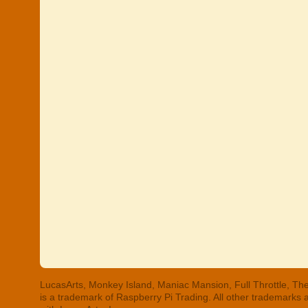
LucasArts, Monkey Island, Maniac Mansion, Full Throttle, The
is a trademark of Raspberry Pi Trading. All other trademarks