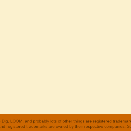
 Dig, LOOM, and probably lots of other things are registered trademar
 and registered trademarks are owned by their respective companies. S