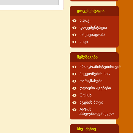
დოკუმენტაცია
ხ.დ.კ.
დოკუმენტაცია
თავსებადობა
ვიკი
შემუშავება
პროგრამისტებისთვის
შეცდომების სია
თარგმანები
დღიური აგებები
GitHub
აგების ბოტი
API-ის
სახელმძღვანელო
სხვ. მენიუ