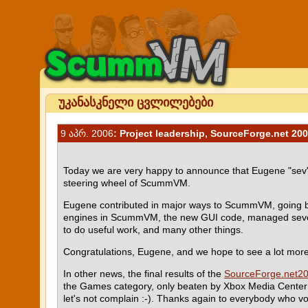
უკანასკნელი ცვლილებები
9 აპრ. 2006
: Project leadership, SourceForge.net 2
Today we are very happy to announce that Eugene "sev" 
steering wheel of ScummVM.
Eugene contributed in major ways to ScummVM, going 
engines in ScummVM, the new GUI code, managed several 
to do useful work, and many other things.
Congratulations, Eugene, and we hope to see a lot more o
In other news, the final results of the
SourceForge.net
20
the Games category, only beaten by Xbox Media Center (
let's not complain :-). Thanks again to everybody who vo