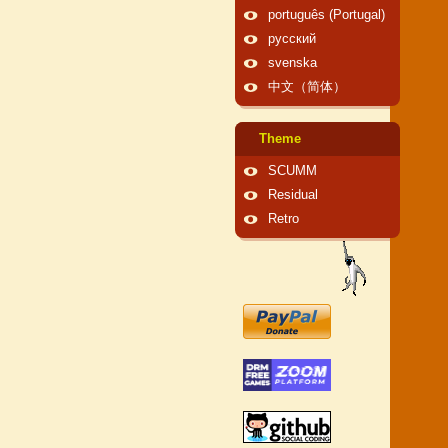
português (Portugal)
русский
svenska
中文（简体）
Theme
SCUMM
Residual
Retro