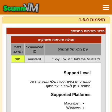
תאימות 1.6.0
פרטי תאימות המשחק
טבלת תאימות משחקים
ScummVM
רמת
שם מלא של המשחק
ID
תמיכה
Spy Fox in "Hold the Mustard"
mustard
טוב
Support Level
למשחק יש בעיות קלות שלא משפיעות של
החוויה. ניתן לשחק בו עד הסוף.
Supported Platforms
Macintosh
Windows