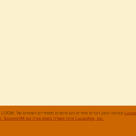
מנים המסחריים
LucasArts, אי הקופים, Maniac Mansion, Throttle Full, The Dig, LOOM, וכנראה המון דברים אחרים הם סימנים מסחריים רשומים של
האחרים והסימנים המסחריים הרשומים הם בבעלות החברות שלהם. ScummVM אינה קשורה בשום צורה עם LucasArts, Inc.