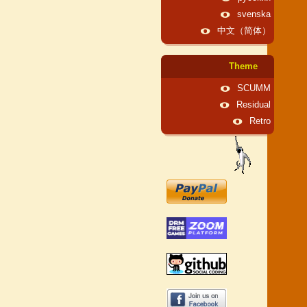
svenska
中文（简体）
Theme
SCUMM
Residual
Retro