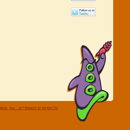
LucasArts, Inc . כל הסי