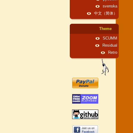
svenska
中文（简体）
Theme
SCUMM
Residual
Retro