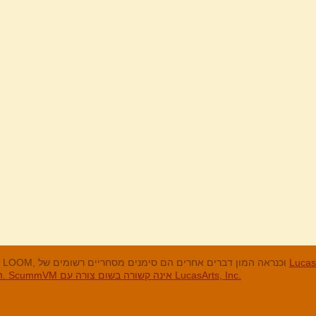
מנים המסחריים
LucasArts, אי הקופים, Maniac Mansion, Throttle Full, The Dig, LOOM, וכנראה המון דברים אחרים הם סימנים מסחריים רשומים של
האחרים והסימנים המסחריים הרשומים הם בבעלות החברות שלהם. ScummVM אינה קשורה בשום צורה עם LucasArts, Inc.