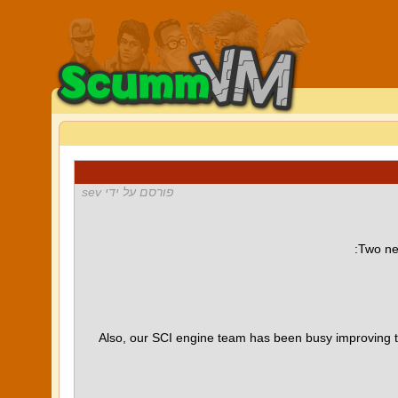
פורסם על ידי sev
Two ne
Also, our SCI engine team has been busy improving th