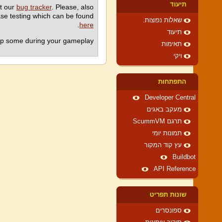
תיעוד
at our
bug tracker
. Please, also
ease testing which can be found
שאלות נפוצות.
.
here
תיעוד
nap some during your gameplay.
תאימות
ויקי
התפתחות
Developer Central
מעקב באגים
תרגם ScummVM
תמונות יומי
עץ קוד המקור
Buildbot
API Reference
שונות תפריט
ספונסרים