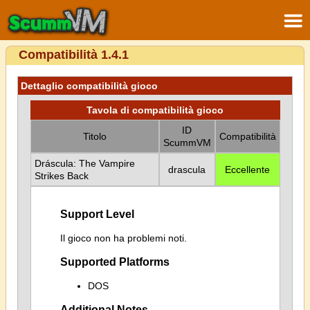
Compatibilità 1.4.1
Dettaglio compatibilità gioco
Tavola di compatibilità gioco
ID
Titolo
Compatibilità
ScummVM
Dráscula: The Vampire
drascula
Eccellente
Strikes Back
Support Level
Il gioco non ha problemi noti.
Supported Platforms
DOS
Additional Notes