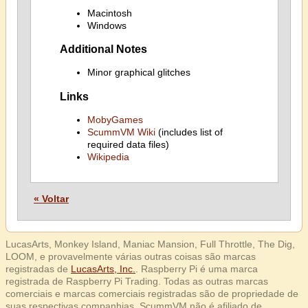
Macintosh
Windows
Additional Notes
Minor graphical glitches
Links
MobyGames
ScummVM Wiki
(includes list of
required data files)
Wikipedia
« Voltar
LucasArts, Monkey Island, Maniac Mansion, Full Throttle, The Dig,
LOOM, e provavelmente várias outras coisas são marcas
registradas de
LucasArts, Inc.
. Raspberry Pi é uma marca
registrada de Raspberry Pi Trading. Todas as outras marcas
comerciais e marcas comerciais registradas são de propriedade de
suas respectivas companhias. ScummVM não é afiliado de