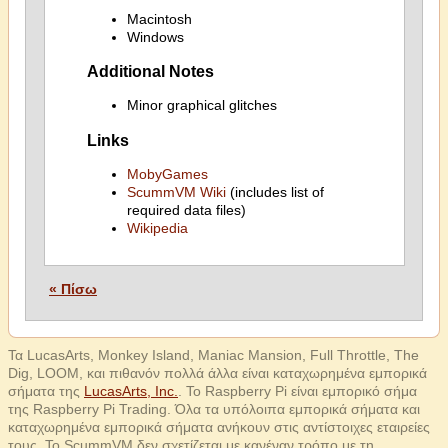
Macintosh
Windows
Additional Notes
Minor graphical glitches
Links
MobyGames
ScummVM Wiki
(includes list of
required data files)
Wikipedia
« Πίσω
Τα LucasArts, Monkey Island, Maniac Mansion, Full Throttle, The
Dig, LOOM, και πιθανόν πολλά άλλα είναι καταχωρημένα εμπορικά
σήματα της
LucasArts, Inc.
. Το Raspberry Pi είναι εμπορικό σήμα
της Raspberry Pi Trading. Όλα τα υπόλοιπα εμπορικά σήματα και
καταχωρημένα εμπορικά σήματα ανήκουν στις αντίστοιχες εταιρείες
τους. Το ScummVM δεν σχετίζεται με κανέναν τρόπο με τη