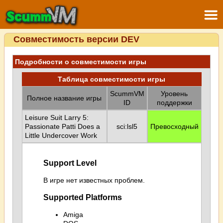
Совместимость версии DEV
Подробности о совместимости игры
Таблица совместимости игры
ScummVM
Уровень
Полное название игры
ID
поддержки
Leisure Suit Larry 5:
Passionate Patti Does a
sci:lsl5
Превосходный
Little Undercover Work
Support Level
В игре нет известных проблем.
Supported Platforms
Amiga