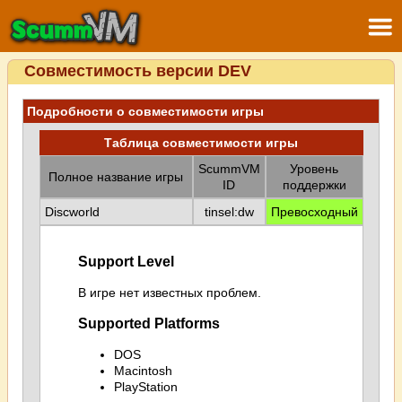
Совместимость версии DEV
Подробности о совместимости игры
Таблица совместимости игры
ScummVM
Уровень
Полное название игры
ID
поддержки
Discworld
tinsel:dw
Превосходный
Support Level
В игре нет известных проблем.
Supported Platforms
DOS
Macintosh
PlayStation