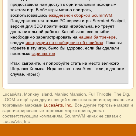
предоставила нам доступ к оригинальным исходным
текстам игр. В обе игры можно поиграть,
воспользовавшись
ежедневной сборкой ScummVM
.
Поддерживается только PC-версия игры Serrated Scalpel,
версия для 3DO практически играбельна, но треует
дополнительной работы. Как обычно, все ошибки
необходимо зарегистрировать на
нашем багтрекере
,
следуя
инструкции по сообщению об ошибках
. Пока вы
играете в эту игру, было бы здорово, если бы сделали
несколько
скриншотов
.
Итак, сыграйте, и попробуйте стать на место великого
Шерлока Холмса. Игра вот-вот начнётся... или, в данном
случае, игры :)
LucasArts, Monkey Island, Maniac Mansion, Full Throttle, The Dig,
LOOM и ещё куча других вещей являются зарегистрированными
торговыми марками
LucasArts, Inc.
. Все другие торговые марки и
зарегистрированные торговые марки принадлежат
соответствующим компаниям. ScummVM никак не связан с
LucasArts, Inc.