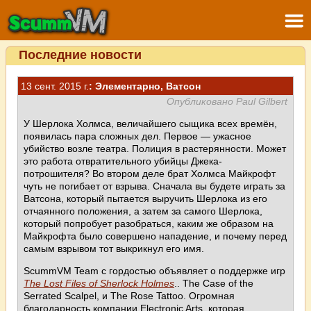
Последние новости
13 сент. 2015 г.
: Элементарно, Ватсон
Опубликовано Paul Gilbert
У Шерлока Холмса, величайшего сыщика всех времён,
появилась пара сложных дел. Первое — ужасное
убийство возле театра. Полиция в растерянности. Может
это работа отвратительного убийцы Джека-
потрошителя? Во втором деле брат Холмса Майкрофт
чуть не погибает от взрыва. Сначала вы будете играть за
Ватсона, который пытается выручить Шерлока из его
отчаянного положения, а затем за самого Шерлока,
который попробует разобраться, каким же образом на
Майкрофта было совершено нападение, и почему перед
самым взрывом тот выкрикнул его имя.
ScummVM Team с гордостью объявляет о поддержке игр
The Lost Files of Sherlock Holmes
.. The Case of the
Serrated Scalpel, и The Rose Tattoo. Огромная
благодарность компании Electronic Arts, которая