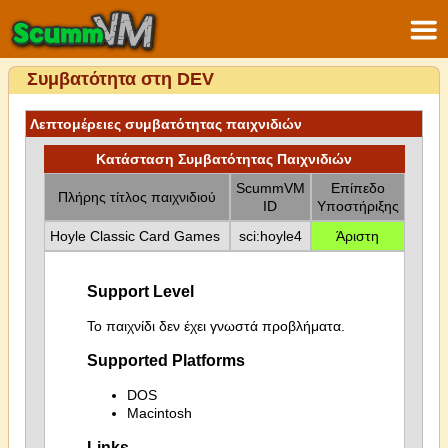
Συμβατότητα στη DEV
Λεπτομέρειες συμβατότητας παιχνιδιών
Κατάσταση Συμβατότητας Παιχνιδιών
ScummVM
Επίπεδο
Πλήρης τίτλος παιχνιδιού
ID
Υποστήριξης
Hoyle Classic Card Games
sci:hoyle4
Άριστη
Support Level
Το παιχνίδι δεν έχει γνωστά προβλήματα.
Supported Platforms
DOS
Macintosh
Links