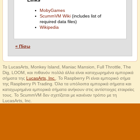
MobyGames
ScummVM Wiki
(includes list of
required data files)
Wikipedia
« Πίσω
Τα LucasArts, Monkey Island, Maniac Mansion, Full Throttle, The
Dig, LOOM, και πιθανόν πολλά άλλα είναι καταχωρημένα εμπορικά
σήματα της
LucasArts, Inc.
. Το Raspberry Pi είναι εμπορικό σήμα
της Raspberry Pi Trading. Όλα τα υπόλοιπα εμπορικά σήματα και
καταχωρημένα εμπορικά σήματα ανήκουν στις αντίστοιχες εταιρείες
τους. Το ScummVM δεν σχετίζεται με κανέναν τρόπο με τη
LucasArts, Inc.