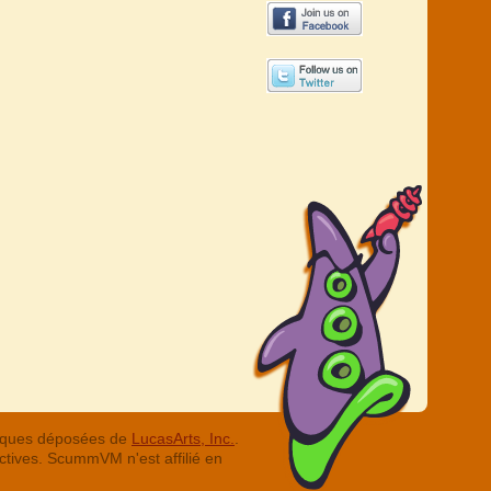
arques déposées de
LucasArts, Inc.
.
ctives. ScummVM n'est affilié en