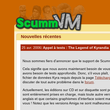
Nouvelles récentes
25 avr. 2006
: Appel à tests : The Legend of Kyrandia
Nous sommes fiers d'annoncer que le support de Scum
Cela signifie que nous avons maintenant besoin de vous,
avons besoin de tests approfondis. Donc, s'il vous plaî
fichier de données Kyra requis depuis la page
Téléchar
discuter de tout autre problème dans le
forum
.
Actuellement, les éditions sur CD et sur disquette sont 
sont entièrement prises en charge, mais toute autre ver
anglais et que certains graphismes d'interface soient m
vous ! Notez que les versions Amiga ne sont malheureu