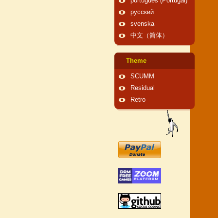
português (Portugal)
русский
svenska
中文（简体）
Theme
SCUMM
Residual
Retro