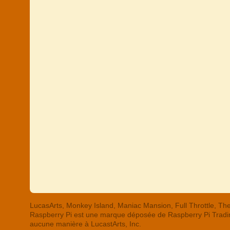
LucasArts, Monkey Island, Maniac Mansion, Full Throttle,
Raspberry Pi est une marque déposée de Raspberry Pi Trading
aucune manière à LucastArts, Inc.