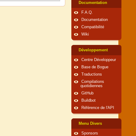
Documentation
F.A.Q.
Documentation
Compatibilité
Wiki
Développement
Centre Développeur
Base de Bogue
Traductions
Compilations
quotidiennes
GitHub
Buildbot
Référence de l'API
Menu Divers
Sponsors