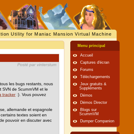
tion Utility for Maniac Mansion Virtual Machine
Menu principal
Accueil
Captures d'écran
Posté par vinterstum
Forums
Téléchargements
tous les bugs restants, nous
Jeux gratuits &
Suppléments
shot SVN de ScummVM et le
 tracker
:). Vous pouvez
Démos
Démos Director
aise, allemande et espagnole
Blogs sur
ScummVM
certains textes soient en
de pouvoir en discuter avec
Dumper Companion