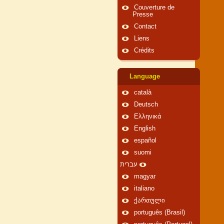
Couverture de
Presse
Contact
Liens
Crédits
Language
català
Deutsch
Ελληνικά
English
español
suomi
עברית
magyar
italiano
ქართული
português (Brasil)