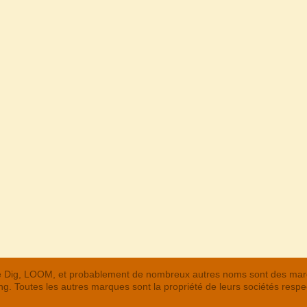
 The Dig, LOOM, et probablement de nombreux autres noms sont des m
. Toutes les autres marques sont la propriété de leurs sociétés respe