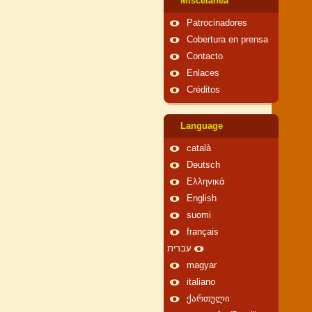
Miscelánea
Patrocinadores
Cobertura en prensa
Contacto
Enlaces
Créditos
Language
català
Deutsch
Ελληνικά
English
suomi
français
עברית
magyar
italiano
ქართული