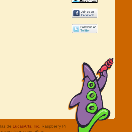
adas de
LucasArts, Inc
. Raspberry Pi
 respectivas compañías.