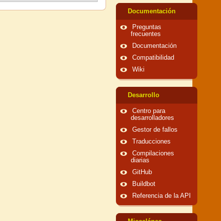
Documentación
Preguntas
frecuentes
Documentación
Compatibilidad
Wiki
Desarrollo
Centro para
desarrolladores
Gestor de fallos
Traducciones
Compilaciones
diarias
GitHub
Buildbot
Referencia de la API