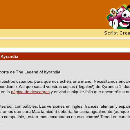
Script Crea
 Kyrandia
porte de The Legend of Kyrandia!
 nuestros usuarios, para que nos echéis una mano. Necesitamos encar
pendiente. Así que sacad vuestras copias (¡legales!) de Kyrandia 1, d
 en la
página de descargas
y enviad cualquier fallo que encontréis a n
etes son compatibles. Las versiones en inglés, francés, alemán y esp
peramos que para Mac también) debería funcionar igualmente (aunque co
 no compatible, ¡estaremos encantados en escucharos! Tened en cuenta
.