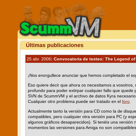
Últimas publicaciones
25 abr. 2006
: Convocatoria de testeo: The Legend of
¡Nos enorgullece anunciar que hemos completado el so
Eso quiere decir que ahora os necesitamos a vosotros,
profundo para poder extirpar cualquier fallo que quede 
SVN de ScummVM y el archivo de datos Kyra necesario
Cualquier otro problema puede ser tratado en el
foro
.
Actualmente tanto la versión para CD como la de disqu
compatibles, pero cualquier otra versión para PC (y es
algunos gráficos desaparecidos). Si tenéis una versión
momentos las versiones para Amiga no son compatibles