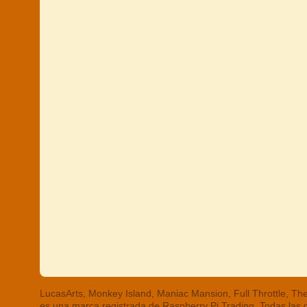
LucasArts, Monkey Island, Maniac Mansion, Full Throttle, 
es una marca registrada de Raspberry Pi Trading. Todas las