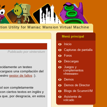
tion Utility for Maniac Mansion Virtual Machine
Menú principal
Inicio
Capturas de pantalla
Publicado por vinterstum
Foros
Descargas
ecidamente un testeo
Juegos y
complementos
escargaos una compilación del
«freeware»
uestro
gestor de fallos
:).
Demos
Demos de Director
añol son completamente
Blogs de ScummVM
n ciertos textos en inglés y
 que, por desgracia, en estos
Asistente de
volcado