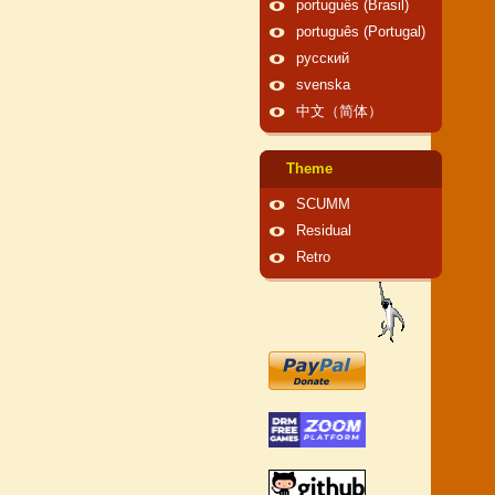
português (Brasil)
português (Portugal)
русский
svenska
中文（简体）
Theme
SCUMM
Residual
Retro