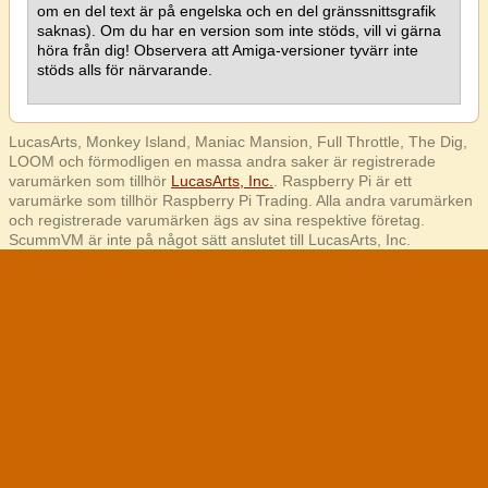
om en del text är på engelska och en del gränssnittsgrafik
saknas). Om du har en version som inte stöds, vill vi gärna
höra från dig! Observera att Amiga-versioner tyvärr inte
stöds alls för närvarande.
LucasArts, Monkey Island, Maniac Mansion, Full Throttle, The Dig,
LOOM och förmodligen en massa andra saker är registrerade
varumärken som tillhör
LucasArts, Inc.
. Raspberry Pi är ett
varumärke som tillhör Raspberry Pi Trading. Alla andra varumärken
och registrerade varumärken ägs av sina respektive företag.
ScummVM är inte på något sätt anslutet till LucasArts, Inc.