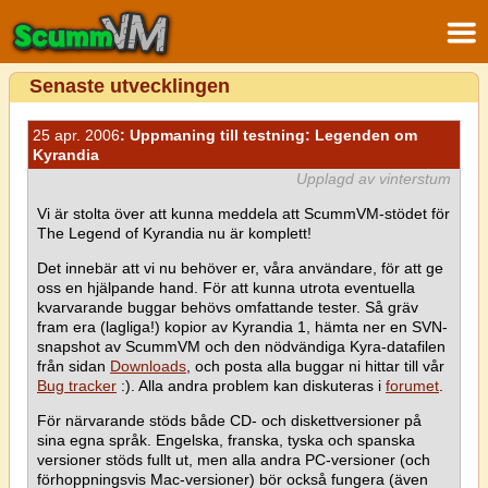
Senaste utvecklingen
25 apr. 2006
: Uppmaning till testning: Legenden om
Kyrandia
Upplagd av vinterstum
Vi är stolta över att kunna meddela att ScummVM-stödet för
The Legend of Kyrandia nu är komplett!
Det innebär att vi nu behöver er, våra användare, för att ge
oss en hjälpande hand. För att kunna utrota eventuella
kvarvarande buggar behövs omfattande tester. Så gräv
fram era (lagliga!) kopior av Kyrandia 1, hämta ner en SVN-
snapshot av ScummVM och den nödvändiga Kyra-datafilen
från sidan
Downloads
, och posta alla buggar ni hittar till vår
Bug tracker
:). Alla andra problem kan diskuteras i
forumet
.
För närvarande stöds både CD- och diskettversioner på
sina egna språk. Engelska, franska, tyska och spanska
versioner stöds fullt ut, men alla andra PC-versioner (och
förhoppningsvis Mac-versioner) bör också fungera (även