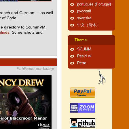
português (Portugal)
русский
 French and German — as well
 of Code.
svenska
中文（简体）
me directory to ScummVM,
lines
. Screenshots and
Theme
SCUMM
Residual
Retro
Publicado por bluegr