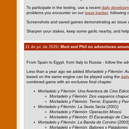
To participate in the testing, use a recent
daily developm
problems you encounter on our
issue tracker
, following
Screenshots and saved games demonstrating an issue ar
Sharpen your stakes, keep some garlic nearby, and help
11 de jul. de 2026
: Mort and Phil on adventures aroun
From Spain to Egypt, from Italy to Russia - follow the a
Less than a year ago we added
Mortadelo y Filemón: Av
based on the same engine can be played using the
dail
combined game with an exclusive final chapter.
Mortadelo y Filemón: Una Aventura de Cine Edició
Mortadelo y Filemón: Dos vaqueros chapu
Mortadelo y Filemón: Terror, Espanto y Pav
Mortadelo y Filemón: La Sexta Secta
(2001)
Mortadelo y Filemón: Operación Moscú
Mortadelo y Filemón: El Escarabajo de Cle
Mortadelo y Filemón: La Banda de Corvino
(2003
Mortadelo y Filemón: Balones y Patadones