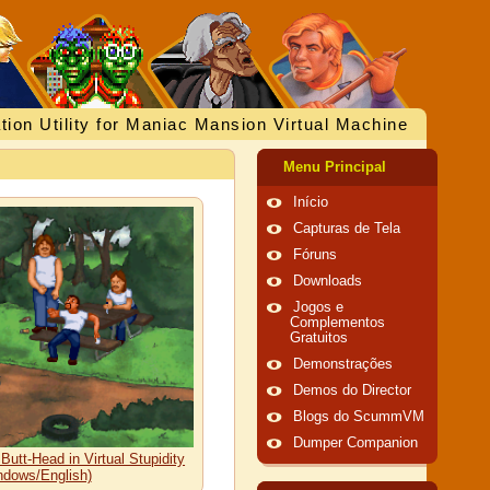
tion Utility for Maniac Mansion Virtual Machine
Menu Principal
Início
Capturas de Tela
Fóruns
Downloads
Jogos e
Complementos
Gratuitos
Demonstrações
Demos do Director
Blogs do ScummVM
Dumper Companion
utt-Head in Virtual Stupidity
ndows/English)