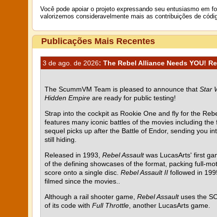
Você pode apoiar o projeto expressando seu entusiasmo em f
valorizemos consideravelmente mais as contribuições de códi
Publicações Mais Recentes
3 de ago. de 2026
: The Rebel Alliance Needs YOU! Reb
The ScummVM Team is pleased to announce that
Star 
Hidden Empire
are ready for public testing!
Strap into the cockpit as Rookie One and fly for the Rebel
features many iconic battles of the movies including the
sequel picks up after the Battle of Endor, sending you i
still hiding.
Released in 1993,
Rebel Assault
was LucasArts' first g
of the defining showcases of the format, packing full-mot
score onto a single disc.
Rebel Assault II
followed in 199
filmed since the movies..
Although a rail shooter game,
Rebel Assault
uses the SC
of its code with
Full Throttle
, another LucasArts game.