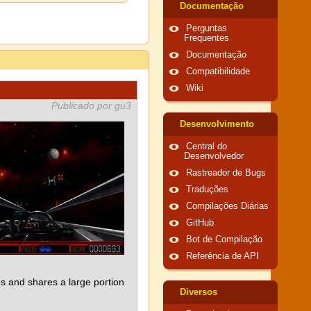
Documentação
Perguntas
Frequentes
Documentação
Compatibilidade
Wiki
Publicado por gu3
Desenvolvimento
Central do
Desenvolvedor
Rastreador de Bugs
Traduções
Compilações Diárias
GitHub
Bot de Compilação
Referência de API
 and shares a large portion
Diversos