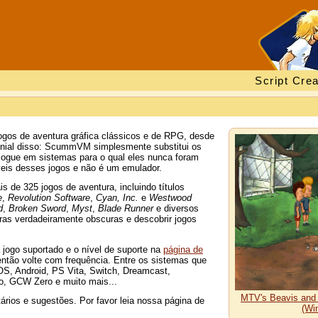
Script Crea
os de aventura gráfica clássicos e de RPG, desde
genial disso: ScummVM simplesmente substitui os
 jogue em sistemas para o qual eles nunca foram
eis desses jogos e não é um emulador.
de 325 jogos de aventura, incluindo títulos
e
,
Revolution Software
,
Cyan, Inc.
e
Westwood
d
,
Broken Sword
,
Myst
,
Blade Runner
e diversos
ras verdadeiramente obscuras e descobrir jogos
jogo suportado e o nível de suporte na
página de
tão volte com frequência. Entre os sistemas que
S, Android, PS Vita, Switch, Dreamcast,
, GCW Zero e muito mais...
MTV's Beavis and B
ários e sugestões. Por favor leia nossa página de
(Wi