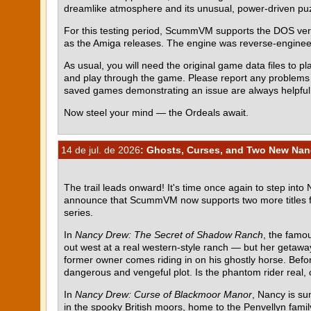
dreamlike atmosphere and its unusual, power-driven pu
For this testing period, ScummVM supports the DOS ve
as the Amiga releases. The engine was reverse-engin
As usual, you will need the original game data files to pla
and play through the game. Please report any problem
saved games demonstrating an issue are always helpful
Now steel your mind — the Ordeals await.
14 de jul. de 2026
: Ghosts, Curses, and Two New Nan
The trail leads onward! It's time once again to step into
announce that ScummVM now supports two more titles 
series.
In
Nancy Drew: The Secret of Shadow Ranch
, the famou
out west at a real western-style ranch — but her getawa
former owner comes riding in on his ghostly horse. Befor
dangerous and vengeful plot. Is the phantom rider real, o
In
Nancy Drew: Curse of Blackmoor Manor
, Nancy is su
in the spooky British moors, home to the Penvellyn fami