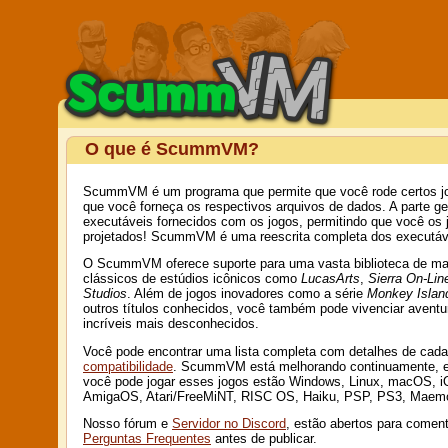
O que é ScummVM?
ScummVM é um programa que permite que você rode certos jog
que você forneça os respectivos arquivos de dados. A parte 
executáveis fornecidos com os jogos, permitindo que você os
projetados! ScummVM é uma reescrita completa dos executáv
O ScummVM oferece suporte para uma vasta biblioteca de mais 
clássicos de estúdios icônicos como
LucasArts
,
Sierra On-Lin
Studios
. Além de jogos inovadores como a série
Monkey Islan
outros títulos conhecidos, você também pode vivenciar aventu
incríveis mais desconhecidos.
Você pode encontrar uma lista completa com detalhes de cada 
compatibilidade
. ScummVM está melhorando continuamente, en
você pode jogar esses jogos estão Windows, Linux, macOS, iO
AmigaOS, Atari/FreeMiNT, RISC OS, Haiku, PSP, PS3, Maemo
Nosso fórum e
Servidor no Discord
, estão abertos para coment
Perguntas Frequentes
antes de publicar.