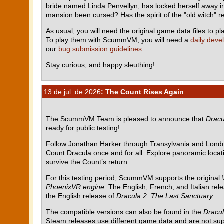
bride named Linda Penvellyn, has locked herself away in 
mansion been cursed? Has the spirit of the "old witch" re
As usual, you will need the original game data files to
To play them with ScummVM, you will need a
daily deve
our
bug submission guidelines
.
Stay curious, and happy sleuthing!
13 de jul. de 2026
: The Count Rises Again
The ScummVM Team is pleased to announce that
Dracu
ready for public testing!
Follow Jonathan Harker through Transylvania and Londo
Count Dracula once and for all. Explore panoramic locati
survive the Count’s return.
For this testing period, ScummVM supports the original
PhoenixVR engine
. The English, French, and Italian rel
the English release of
Dracula 2: The Last Sanctuary
.
The compatible versions can also be found in the
Dracul
Steam releases use different game data and are not su