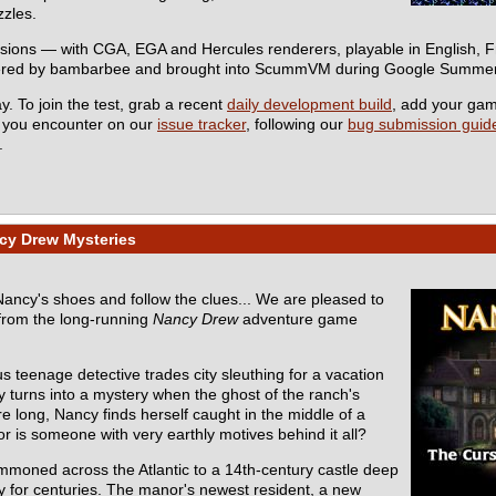
zzles.
rsions — with CGA, EGA and Hercules renderers, playable in English,
eered by bambarbee and brought into ScummVM during Google Summer
y. To join the test, grab a recent
daily development build
, add your ga
s you encounter on our
issue tracker
, following our
bug submission guide
.
cy Drew Mysteries
 Nancy's shoes and follow the clues... We are pleased to
from the long-running
Nancy Drew
adventure game
s teenage detective trades city sleuthing for a vacation
y turns into a mystery when the ghost of the ranch's
e long, Nancy finds herself caught in the middle of a
r is someone with very earthly motives behind it all?
mmoned across the Atlantic to a 14th-century castle deep
ly for centuries. The manor's newest resident, a new