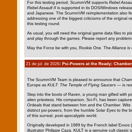
For this testing period, ScummVM supports
Rebel Assau
Rebel Assault II
is supported in its DOS/Windows release 
and Japanese. The ScummVM reimplementation also featur
addressing one of the biggest criticisms of the original r
this testing round.
As usual, you will need the original game data files to pla
and play through the games. Please report any proble
May the Force be with you, Rookie One. The Alliance is 
21 de jul. de 2026
: Psi-Powers at the Ready: Chamber 
The ScummVM Team is pleased to announce that
Chamb
Europe as
KULT: The Temple of Flying Saucers
— is rea
Step into the boots of Raven, a young man gifted with p
alien priestess. His companion, Sci-Fi, has been capture
Ordeals that stand between him and the Chamber. Wits al
distinct psi-powers, from the humble
Solar Eyes
to the b
of this surreal, post-apocalyptic world.
Originally developed in 1989 by the French label Exxos (
illustrator Philippe Caza, KULT is a genuine cult class