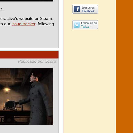
t.
teractive's website or Steam.
 to our
issue tracker
, following
Publicado por Scorp