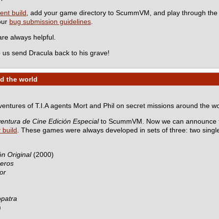
ent build
, add your game directory to ScummVM, and play through the
 our
bug submission guidelines
.
e always helpful.
 us send Dracula back to his grave!
d the world
dventures of T.I.A agents Mort and Phil on secret missions around the wo
entura de Cine Edición Especial
to ScummVM. Now we can announce th
y build
. These games were always developed in sets of three: two sing
n Original
(2000)
ceros
or
opatra
)