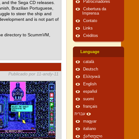
Patrocinadores
e, and the Sega CD releases.
nish, Brazilian Portuguese,
Cobertura da
ggle to steer the ship and
Imprensa
 development and is not part of
Contato
Links
me directory to ScummVM,
Créditos
Language
català
Deutsch
Publicado por 11-andy-11
Ελληνικά
English
español
suomi
français
עברית
magyar
italiano
ქართული