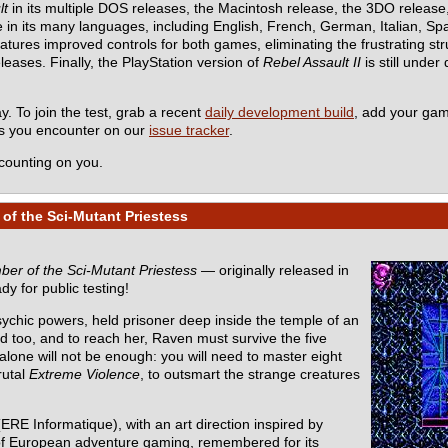
lt
in its multiple DOS releases, the Macintosh release, the 3DO releas
in its many languages, including English, French, German, Italian, Spa
es improved controls for both games, eliminating the frustrating stru
eleases. Finally, the PlayStation version of
Rebel Assault II
is still under
y. To join the test, grab a recent
daily development build
, add your ga
ms you encounter on our
issue tracker
.
counting on you.
of the Sci-Mutant Priestess
er of the Sci-Mutant Priestess
— originally released in
dy for public testing!
sychic powers, held prisoner deep inside the temple of an
d too, and to reach her, Raven must survive the five
one will not be enough: you will need to master eight
rutal
Extreme Violence
, to outsmart the strange creatures
ERE Informatique), with an art direction inspired by
ic of European adventure gaming, remembered for its