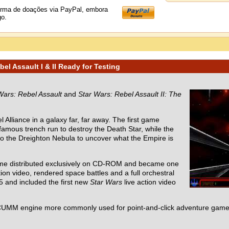
orma de doações via PayPal, embora
go.
el Assault I & II Ready for Testing
Wars: Rebel Assault
and
Star Wars: Rebel Assault II: The
 Alliance in a galaxy far, far away. The first game
 famous trench run to destroy the Death Star, while the
nto the Dreighton Nebula to uncover what the Empire is
ame distributed exclusively on CD-ROM and became one
ion video, rendered space battles and a full orchestral
5 and included the first new
Star Wars
live action video
UMM engine more commonly used for point-and-click adventure games