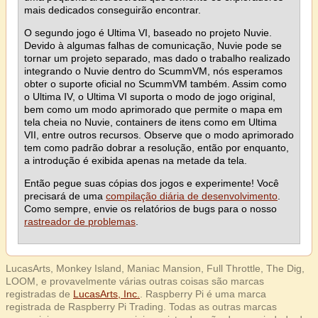
mais dedicados conseguirão encontrar.
O segundo jogo é Ultima VI, baseado no projeto Nuvie.
Devido à algumas falhas de comunicação, Nuvie pode se
tornar um projeto separado, mas dado o trabalho realizado
integrando o Nuvie dentro do ScummVM, nós esperamos
obter o suporte oficial no ScummVM também. Assim como
o Ultima IV, o Ultima VI suporta o modo de jogo original,
bem como um modo aprimorado que permite o mapa em
tela cheia no Nuvie, containers de itens como em Ultima
VII, entre outros recursos. Observe que o modo aprimorado
tem como padrão dobrar a resolução, então por enquanto,
a introdução é exibida apenas na metade da tela.
Então pegue suas cópias dos jogos e experimente! Você
precisará de uma
compilação diária de desenvolvimento
.
Como sempre, envie os relatórios de bugs para o nosso
rastreador de problemas
.
LucasArts, Monkey Island, Maniac Mansion, Full Throttle, The Dig,
LOOM, e provavelmente várias outras coisas são marcas
registradas de
LucasArts, Inc.
. Raspberry Pi é uma marca
registrada de Raspberry Pi Trading. Todas as outras marcas