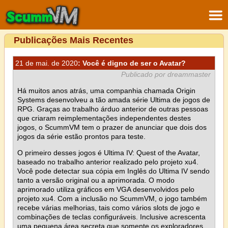
Publicações Mais Recentes
21 de mai. de 2020
: Você é digno de ser o Avatar?
Publicado por dreammaster
Há muitos anos atrás, uma companhia chamada Origin
Systems desenvolveu a tão amada série Ultima de jogos de
RPG. Graças ao trabalho árduo anterior de outras pessoas
que criaram reimplementações independentes destes
jogos, o ScummVM tem o prazer de anunciar que dois dos
jogos da série estão prontos para teste.
O primeiro desses jogos é Ultima IV: Quest of the Avatar,
baseado no trabalho anterior realizado pelo projeto xu4.
Você pode detectar sua cópia em Inglês do Ultima IV sendo
tanto a versão original ou a aprimorada. O modo
aprimorado utiliza gráficos em VGA desenvolvidos pelo
projeto xu4. Com a inclusão no ScummVM, o jogo também
recebe várias melhorias, tais como vários slots de jogo e
combinações de teclas configuráveis. Inclusive acrescenta
uma pequena área secreta que somente os exploradores