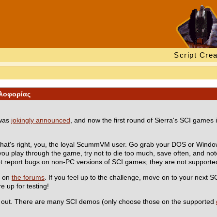
Script Crea
κλοφορίας
 was
jokingly announced
, and now the first round of Sierra's SCI games 
That's right, you, the loyal ScummVM user. Go grab your DOS or Windo
 you play through the game, try not to die too much, save often, and no
ot report bugs on non-PC versions of SCI games; they are not supported
t on
the forums
. If you feel up to the challenge, move on to your next S
e up for testing!
lp out. There are many SCI demos (only choose those on the supported