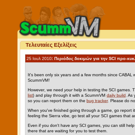
Τελευταίες Εξελίξεις
25 Ιουλ 2010
: Περιόδος δοκιμών για την SCI προ-κυ
It's been only six years and a few months since CABAL
ScummVM!
However, we need
your
help in testing the SCI games. 
list
) and play through it with a ScummVM
daily build
. As
so you can report them on the
bug tracker
. Please do n
When you've finished going through a game, go report i
feeling the Sierra vibe, go test all your SCI games that ar
Even if you don't have any SCI games, you can still he
there that are waiting for you to test them.