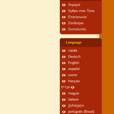
Χορηγοί
Άρθρα στον Τύπο
Επικοινωνία
Σύνδεσμοι
Συντελεστές
Language
català
Deutsch
English
español
suomi
français
עברית
magyar
italiano
ქართული
português (Brasil)