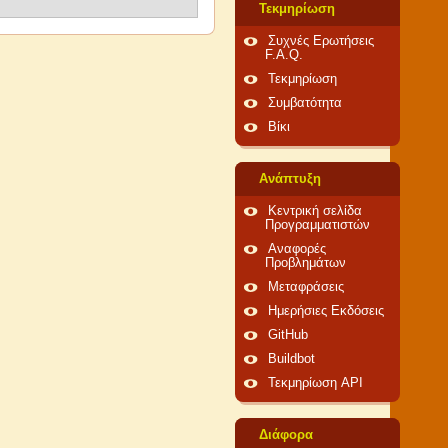
Τεκμηρίωση
Συχνές Ερωτήσεις
F.A.Q.
Τεκμηρίωση
Συμβατότητα
Βίκι
Ανάπτυξη
Κεντρική σελίδα
Προγραμματιστών
Αναφορές
Προβλημάτων
Μεταφράσεις
Ημερήσιες Εκδόσεις
GitHub
Buildbot
Τεκμηρίωση API
Διάφορα