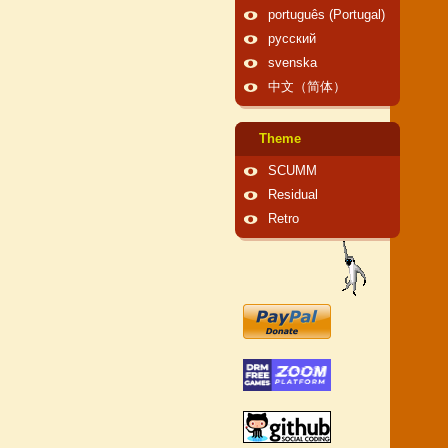
português (Portugal)
русский
svenska
中文（简体）
Theme
SCUMM
Residual
Retro