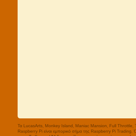
Τα LucasArts, Monkey Island, Maniac Mansion, Full Throttle
Raspberry Pi είναι εμπορικό σήμα της Raspberry Pi Trading.