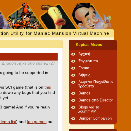
tion Utility for Maniac Mansion Virtual Machine
Κυρίως Μενού
Αρχική
Στιγμιότυπα
Δημοσιεύτηκε από clone2727
Forum
is going to be supported in
Λήψεις
Δωρεάν Παιχνίδια &
Πρόσθετα
ws SCI game (that is on
this
te down any bugs that you find
Demos
 yet.
Demos από Director
CI game! And if you're really
Blogs για το
ScummVM
Dumper Companion
demo list
) and
fan games
out